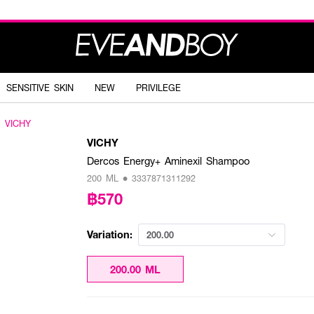
SENSITIVE SKIN
NEW
PRIVILEGE
VICHY
VICHY
Dercos Energy+ Aminexil Shampoo
200 ML • 3337871311292
฿570
Variation:
200.00
200.00 ML