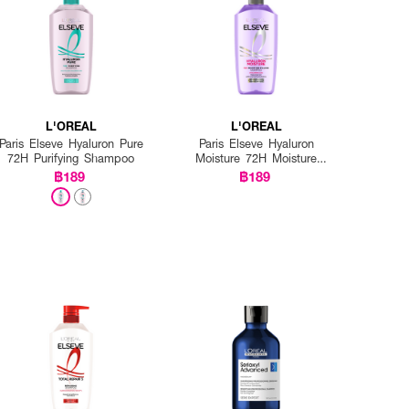
L'OREAL
L'OREAL
Paris Elseve Hyaluron Pure
Paris Elseve Hyaluron
72H Purifying Shampoo
Moisture 72H Moisture
Filling Shampoo
฿189
฿189