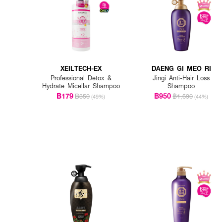
XEILTECH-EX
DAENG GI MEO RI
Professional Detox &
Jingi Anti-Hair Loss
Hydrate Micellar Shampoo
Shampoo
฿179
฿950
฿350
฿1,690
(49%)
(44%)