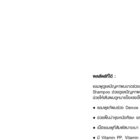
ผลลัพธ์ที่ได้ :
แชมพูดูแลปัญหาผมขาดร่วงเ
Shampoo ช่วยดูแลปัญหาผมขา
ช่วยให้เส้นผมดูหนาแข็งแรงข
● แชมพูแก้ผมร่วง Dercos 
● ช่วยฟื้นบำรุงหนังศีรษะ 
● เนื้อแชมพูที่สัมผัสบางเ
● มี Vitamin PP, Vitamin 