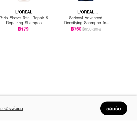
L'OREAL
L'OREAL
PROFESSIONNEL
Paris Elseve Total Repair 5
Serioxyl Advanced
Repairing Shampoo
Densitying Shampoo for
Thinning Hair
฿179
฿760
฿950
(20%)
ยอมรับ
ว์เซอร์เพิ่มเติม