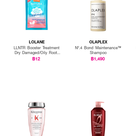
LOLANE
OLAPLEX
LLNTR Booster Treatment
Nº.4 Bond Maintenance™
Dry Damaged/Oily Roots
Shampoo
25g P12
฿12
฿1,490