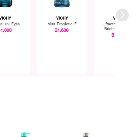
VICHY
VICHY
VICHY
ral 89 Eyes
M89 Probiotic F
Liftactiv vitamin C
Brightening Skin
1,000
฿1,600
Corrector
฿1,600
อาด