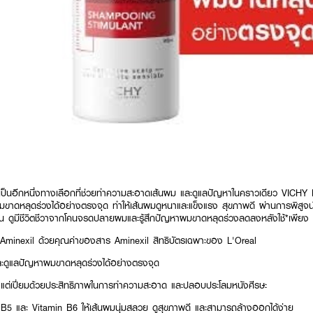
ป็นอีกหนึ่งทางเลือกที่ช่วยทำความสะอาดเส้นผม และดูแลปัญหาในคราวเดียว VICHY
ดหลุดร่วงได้อย่างตรงจุด ทำให้เส้นผมดูหนาและแข็งแรง สุขภาพดี ผ่านการพิสูจน์แล
ึ้น ดูมีชีวิตชีวาจากโคนจรดปลายผมและรู้สึกปัญหาผมขาดหลุดร่วงลดลงหลังใช้*เพียง 
Aminexil ด้วยคุณค่าของสาร Aminexil สิทธิบัตรเฉพาะของ L'Oreal
และดูแลปัญหาผมขาดหลุดร่วงได้อย่างตรงจุด
บา แต่เปี่ยมด้วยประสิทธิภาพในการทำความสะอาด และปลอบประโลมหนังศีรษะ
B5 และ Vitamin B6 ให้เส้นผมนุ่มสลวย ดูสุขภาพดี และสามารถล้างออกได้ง่าย