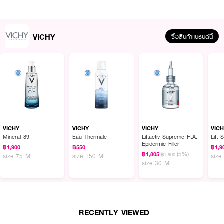
· ผิวเรียบเนียน ผิวกระจ่างใสขึ้น
· รูขุมขนกระชับ คุมมัน
· FDA Registration No. : 10-2-6800027434
VICHY
ซื้อสินค้าแบรนด์นี้
How To Use :
ปั๊มผลิตภัณฑ์ลงบนฝ่ามือ ทาให้ทั่วใบหน้า ใช้เป็นประจำ หลีกเลี่ยงบริเวณรอบ
ดวงตาและริมฝีปาก
VICHY
VICHY
VICHY
VIC
Mineral 89
Eau Thermale
Liftactiv Supreme H.A.
Lift 
Epidermic Filler
฿1,900
฿550
฿1,9
(5%)
฿1,805
฿1,900
size 75 ML
size 150 ML
size
size 30 ML
RECENTLY VIEWED