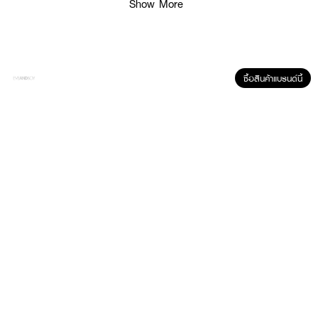
Show More
· Liftactiv retinol serum 15 ml.
How to Use :
เพียง 2-3 หยด ทาทั่วใบหน้าที่สะอาด ตอนเช้าและเย็น เป็นขั้นตอนแรกของการ
ซื้อสินค้าแบรนด์นี้
บำรุงผิว เหมาะสำหรับทุกสภาพผิว แนะนำให้ใช้ร่วมกับผลิตภัณฑ์บำรุงผิวในกลุ่มลิฟ
แอ็คทีฟ เพื่อผลลัพธ์ที่เต็มประสิทธิภาพมากขึ้น