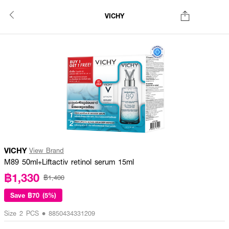
VICHY
VICHY
View Brand
M89 50ml+Liftactiv retinol serum 15ml
฿1,330
฿1,400
Save
฿70 (5%)
Size 2 PCS • 8850434331209