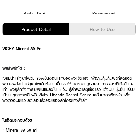
Product Detail
Recommended
Product Detail
How to Use
VICHY Mineral 89 Set
ผลลัพธ์ที่ได้ :
เซรั่มน้ำแร่ภูเขาไฟวิชี่ 89%ขั้นตอนแรกของผิวแข็งแรง เพื่อภูมิคุ้มกันผิวที่สตรอง
ผสานพลังน้ำแร่ภูเขาไฟเข้มข้นมากขึ้น 89% และไฮยาลูรอนจากธรรมชาติเข้มข้น 4
เท่า ผิวรู้สึกถึงการเปลี่ยนแปลงใน 5 วัน รู้สึกผิวแลดูแข็งแรง เด้งนุ่ม ชุ่มชื้น เรียบ
เนียน ดูสุขภาพดี ฟรี Vichy Liftactiv Retinol Serum เซรั่มบำรุงผิวหน้า เพื่อ
ผิวดูอ่อนเยาว์ ลดเลือนริ้วรอยร่องลึกได้อย่างล้ำลึก
ในเซ็ตประกอบด้วย
· Mineral 89 50 ml.