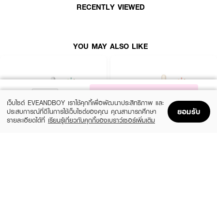
RECENTLY VIEWED
YOU MAY ALSO LIKE
NOTIFY ME
เว็บไซต์ EVEANDBOY เราใช้คุกกี้เพื่อพัฒนาประสิทธิภาพ และ
ยอมรับ
ประสบการณ์ที่ดีในการใช้เว็บไซต์ของคุณ คุณสามารถศึกษา
รายละเอียดได้ที่
เรียนรู้เกี่ยวกับคุกกี้ของเบราว์เซอร์เพิ่มเติม
Home
Home
Promotions
Promotions
Shopping Bag
Shopping Bag
Account
Account
SKIN1004
ESTEE LAUDER
Madagascar Centella Ampoule
Advanced Night Repair Synchronized
Multi-Recovery Complex
(42%)
฿459
฿790
(10%)
฿4,590
฿5,100
2 Variations
size 50 ML