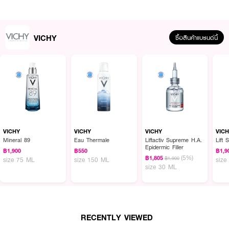
VICHY
ซื้อสินค้าแบรนด์นี้
ผลลัพธ์ที่ได้:
ฟื้นบำรุงผิวให้กลับมาดูอิ่มฟูและสตรองด้วยครีมบำรุงผิวหน้าสูตรอ่อนโยน โดดเด่น
ด้วยการผสานนวัตกรรม OSMOSKIN TECHNOLOGY — Ultra-Fine Smart
Film ที่ช่วยสร้างแผ่นฟิล์มบางเบาเคลือบปกป้องผิว มอบเนื้อสัมผัสเฟรชครีมที่เบา
VICHY
VICHY
VICHY
VIC
สบายผิวราวกับผิวหายใจได้ ไม่เหนียวเหนอะหนะ พร้อมส่งมอบ 3 ประสิทธิภาพใน
Mineral 89
Eau Thermale
Liftactiv Supreme H.A.
Lift 
Epidermic Filler
การดูแลผิว ได้แก่ เติมน้ำเสริมความชุ่มชื้น, เสริมปราการผิวให้แข็งแรง และปลอบ
฿1,900
฿550
฿1,9
(5%)
ประโลมผิวอย่างอ่อนโยน ด้วยคุณค่าของ Vichy Volcanic Water ที่อุดมไปด้วย
฿1,805
฿1,900
size 75 ML
size 150 ML
size
size 30 ML
แร่ธาตุจำเป็นถึง 15 ชนิด ทำงานร่วมกับ Squalane ช่วยลดการสูญเสียน้ำและ
รักษาความชุ่มชื้นล้ำลึก, Hyaluronic Acid ช่วยเติมเต็มความชุ่มชื้นให้ผิวดูนุ่มเด้ง
และ Vitamin B3 & E (Niacinamide & Tocopherol) ช่วยลดการระคายเคือง
ฟื้นฟูผิวเหนื่อยล้าให้กลับมาดูมีชีวิตชีวาและสุขภาพดี เหมาะสำหรับทุกสภาพผิวรวม
ถึงผิวบอบบางแพ้ง่าย
RECENTLY VIEWED