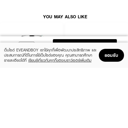
● วิชี่ มิเนอรัล 89 72เอช มอยส์เจอร์ บูสติ้ง ครีม
● ครีมบำรุงผิวหน้าเนื้อเฟรชครีมบางเบา สบายผิว ไม่เหนอะหนะ ด้วยนวัตกรรม
YOU MAY ALSO LIKE
OSMOSKIN TECHNOLOGY
● ช่วยเติมเต็มความชุ่มชื้นและล็อกน้ำไว้ในผิวได้อย่างยาวนานและต่อเนื่อง
● ฟื้นบำรุงและปรับสมดุลปราการผิวให้แลดูแข็งแรงขึ้นอย่างรวดเร็ว
ADD TO BAG
● ผสาน Vichy Volcanic Water อุดมด้วยแร่ธาตุ 15 ชนิด ช่วยปรับสมดุลความ
เว็บไซต์ EVEANDBOY เราใช้คุกกี้เพื่อพัฒนาประสิทธิภาพ และ
ชุ่มชื้นผิว
ยอมรับ
ประสบการณ์ที่ดีในการใช้เว็บไซต์ของคุณ คุณสามารถศึกษา
● มีส่วนผสมของ Squalane และ Hyaluronic Acid รักษาความชุ่มชื้นให้ผิวดูนุ่ม
รายละเอียดได้ที่
เรียนรู้เกี่ยวกับคุกกี้ของเบราว์เซอร์เพิ่มเติม
เด้งอิ่มฟู
Home
Home
Promotions
Promotions
Shopping Bag
Shopping Bag
Account
Account
● ผสาน Vitamin B3 (Niacinamide) และ Vitamin E ช่วยปลอบประโลมและฟื้น
CLINIQUE
SKINTIFIC
บำรุงผิวให้สุขภาพดี
Moisture Surge Extended Replenishing
5X Ceramide Barrier Moisture Gel
Hydrator
(50%)
฿339
● สูตรอ่อนโยน (Hypoallergenic) ผ่านการทดสอบโดยแพทย์ผิวหนังและไม่ก่อให้
฿679
(10%)
฿1,791
฿1,990
4 Variations
เกิดการอุดตัน (Non-comedogenic)
size 50 ML
● ปราศจากสารระคายเคือง 0% ซิลิโคน, พาราเบน, สารให้สี และเอธิล
แอลกอฮอล์
● เลขที่ใบรับจดแจ้ง: 10-2-6900004394
● ปริมาณ: 40 มิลลิลิตร