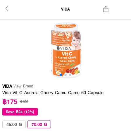
VIDA
VIDA
View Brand
Vida Vit C Acerola Cherry Camu Camu 60 Capsule
฿175
฿199
Save
฿24 (12%)
45.00 G
70.00 G