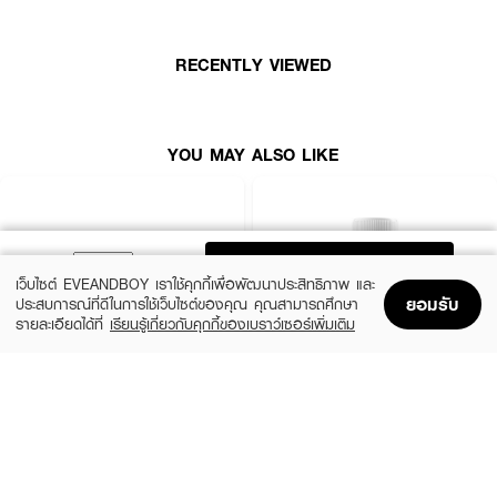
● อุดมไปด้วยสารต้านอนุมูลอิสระ ปกป้องผิวจากแสงแดด
● เสริมสร้างภูมิคุ้มกัน ช่วยลดอาการหวัด ช่วยต้านการติดเชื้อแบคทีเรีย เป็นต้น
RECENTLY VIEWED
● เลขจดทะเบียน อย. 11-1-14463-5-0007
● บรรจุ 60 Capsule
YOU MAY ALSO LIKE
How To Use :
ทาน GLUTAMAX Vida Vit C Acerola Cherry Camu Camu วันละ 1 - 2
แคปซูล ทานตอนเช้า
ADD TO BAG
เว็บไซต์ EVEANDBOY เราใช้คุกกี้เพื่อพัฒนาประสิทธิภาพ และ
ยอมรับ
ประสบการณ์ที่ดีในการใช้เว็บไซต์ของคุณ คุณสามารถศึกษา
รายละเอียดได้ที่
เรียนรู้เกี่ยวกับคุกกี้ของเบราว์เซอร์เพิ่มเติม
Home
Home
Promotions
Promotions
Shopping Bag
Shopping Bag
Account
Account
BIOACTIVE+
VISTRA
Concentrated Liquid Gluta
Marine Collagen 1300 14 Tabs
(49%)
(50%)
฿660
฿130
฿1,300
฿259
size 12 G
size 14 PCS