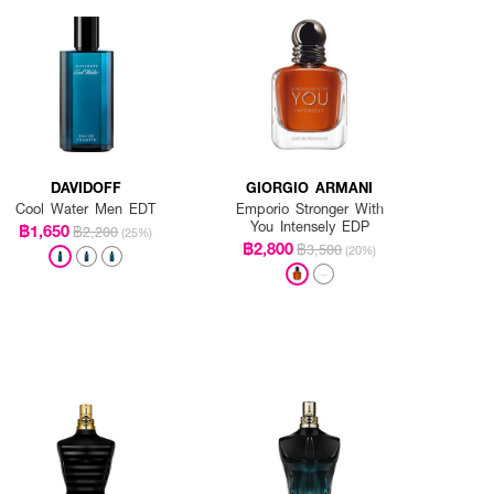
DAVIDOFF
GIORGIO ARMANI
Cool Water Men EDT
Emporio Stronger With
You Intensely EDP
฿1,650
฿2,200
(25%)
฿2,800
฿3,500
(20%)