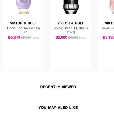
VIKTOR & ROLF
VIKTOR & ROLF
VIKT
Good Fortune Female
Spice Bomb EDT(MFG
Flower 
EDP
2021)
฿5,840
฿2,880
฿3,18
฿7,300
฿4,800
(20%)
(40%)
ชีพจร
RECENTLY VIEWED
YOU MAY ALSO LIKE