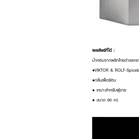
ผลลัพธ์ที่ได้ :
น้ำหอมจากพริกไทยดำเเละหญ้าฝร
●VIKTOR & ROLF-Spice
●กลิ่นเผ็ดร้อน
● เหมาะสำหรับผู้ชาย
● ขนาด 90 ml.