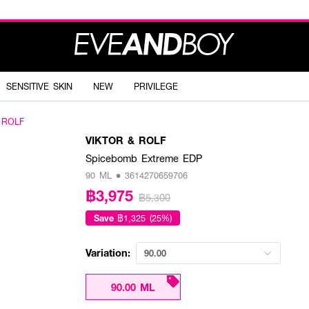
SENSITIVE SKIN
NEW
PRIVILEGE
 ROLF
VIKTOR & ROLF
Spicebomb Extreme EDP
90 ML • 3614270659706
฿3,975
฿5,300
Save
฿1,325 (25%)
Variation:
90.00
90.00 ML