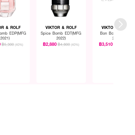
OR & ROLF
VIKTOR & ROLF
VIKTOR & ROLF
Bomb EDP(MFG
Spice Bomb EDT(MFG
Bon Bon EDP(MFG
2021)
2022)
2021)
0
฿2,880
฿3,510
฿5,300
฿4,800
฿5,850
(40%)
(40%)
(40%