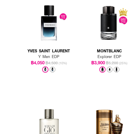
YVES SAINT LAURENT
MONTBLANC
Y Men EDP
Explorer EDP
฿4,050
฿3,900
฿4,500
฿5,200
(10%)
(25%)