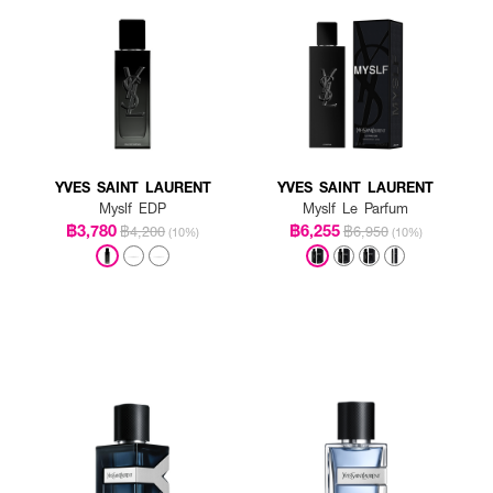
YVES SAINT LAURENT
YVES SAINT LAURENT
Myslf EDP
Myslf Le Parfum
฿3,780
฿6,255
฿4,200
฿6,950
(10%)
(10%)