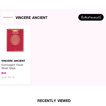
· ให้ความชุ่มชื้นในระยะยาว
· เพิ่มความยืดหยุ่นของผิว
VINCERE ANCIENT
ซื้อสินค้าแบรนด์นี้
· ลดรูขุมขนกว้าง
· ทำให้ผิวเรียบเนียนและกระชับขึ้น
· ปลอบประโลมและซ่อมแซมผิว
How To Use :
หลังทำความสะอาดผิวหน้า ฉีกซองมาสก์ คลี่มาสก์ ทาบไว้บนใบหน้า ลูบให้แนบ
สนิทบนใบหน้า ทิ้งไว้30-50นาทีแล้วล้างออก
VINCERE ANCIENT
Extravagant Facial
Sheet Mask
฿59
size 30 G
RECENTLY VIEWED