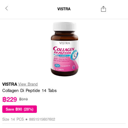
VISTRA
VISTRA
View Brand
Collagen Di Peptide 14 Tabs
฿229
฿319
Save
฿90 (28%)
Size 14 PCS • 8851515607602