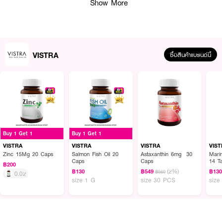
Show More
VISTRA
ซื้อสินค้าแบรนด์นี้
ผลลัพธ์ที่ได้ :
VISTRA Collagen Di Peptide
ผลิตภัณฑ์เสริมอาหารคอลลาเจน ไดเปปไทด์
Buy 1 Get 1
Buy 1 Get 1
พลัสวิตามินซี นวัตกรรมใหม่ล่าสุดในรูปไดเปปไทด์ ดูดซึมเข้าสู่ร่างกายได้ง่ายและเร็ว
มากขึ้นกว่าคอลลาเจนแบบเดิมถึง 5 เท่า ช่วยลดเลือนริ้วรอย เพิ่มความชุ่มชื้นให้กับ
VISTRA
VISTRA
VISTRA
VIS
ผิว และบำรุงให้ผิวอ่อนเยาว์ เฟิร์ม กระชับ
Zinc 15Mg 20 Caps
Salmon Fish Oil 20
Astaxanthin 6mg 30
Mari
Caps
Caps
14 T
฿200
• คอลลาเจน ไดเปปไทด์ 1000 มก.
(2%)
฿130
฿549
฿13
฿560
0.02
size 1 G
size 30 PCS
size
• วิตามินซี มีส่วนช่วยในกระบวนการต่อต้านอนุมูลอิสระ
• ได้ลิขสิทธิ์คอลลาเจนจาก Nitta Gelatin นำเข้าจากประเทศญี่ปุ่น
• บรรจุ 14 Tabs