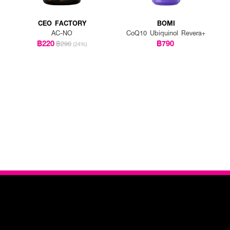
CEO FACTORY
BOMI
AC-NO
CoQ10 Ubiquinol Revera+
฿220
฿790
฿290
(24%)