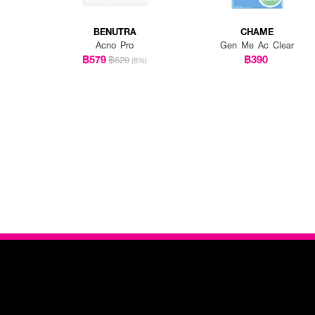
BENUTRA
CHAME
Acno Pro
Gen Me Ac Clear
฿579
฿390
฿629
(8%)