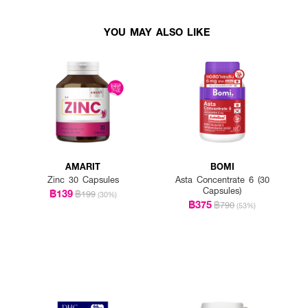
YOU MAY ALSO LIKE
AMARIT
BOMI
Zinc 30 Capsules
Asta Concentrate 6 (30
Capsules)
฿139
฿199
(30%)
฿375
฿790
(53%)