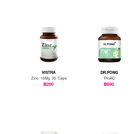
VISTRA
DR.PONG
Zinc 15Mg 20 Caps
ProAC
฿200
฿690