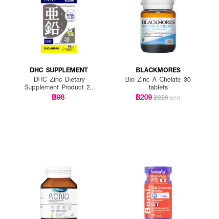
DHC SUPPLEMENT
BLACKMORES
DHC Zinc Dietary
Bio Zinc A Chelate 30
Supplement Product 20
tablets
Days
฿98
฿209
฿220
(5%)