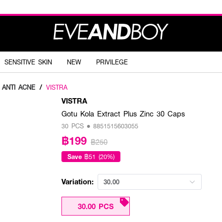
SENSITIVE SKIN
NEW
PRIVILEGE
ANTI ACNE
/
VISTRA
VISTRA
Gotu Kola Extract Plus Zinc 30 Caps
30 PCS • 8851515603055
฿199
฿250
Save
฿51 (20%)
Variation:
30.00
30.00 PCS