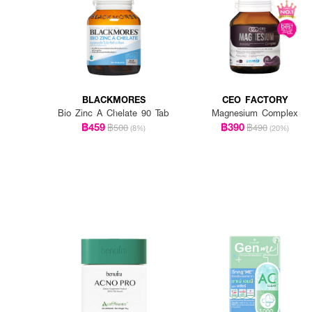
BLACKMORES
CEO FACTORY
Bio Zinc A Chelate 90 Tab
Magnesium Complex
฿459
฿390
฿500
฿490
(8%)
(20%)