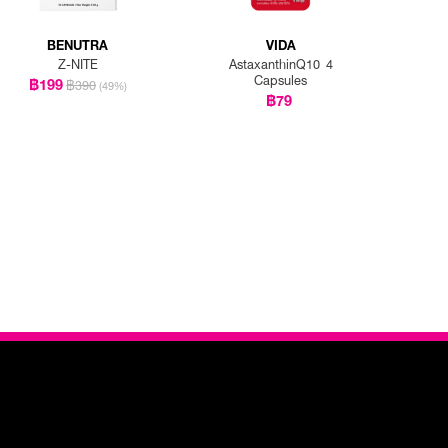
BENUTRA
VIDA
Z-NITE
AstaxanthinQ10 4
Capsules
฿199
฿390
(49%)
฿79