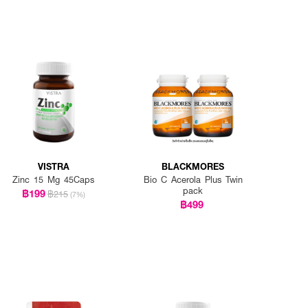
VISTRA
BLACKMORES
Zinc 15 Mg 45Caps
Bio C Acerola Plus Twin
pack
฿199
฿215
(7%)
฿499