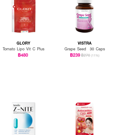
GLORY
VISTRA
Tomato Lipo Vit C Plus
Grape Seed 30 Caps
฿480
฿239
฿270
(11%)