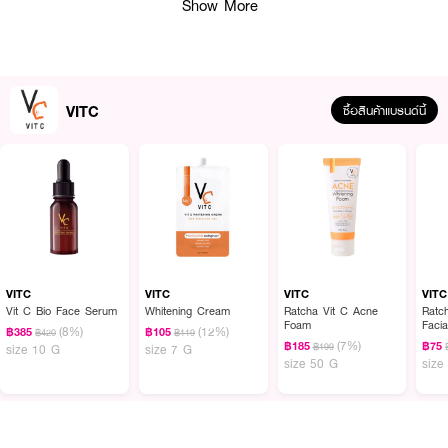
Show More
VITC
ซื้อสินค้าแบรนด์นี้
ผลลัพธ์ที่ได้ :
VIT C Glassy Facial Mask
แผ่นมาส์กหน้าที่ผสานสารสกัดหลกจาก Vitamin
C,Gluta,Collagen เพื่อการบำรุงเพื่อความกระจ่างใสอย่างล่ำลึก ผิวหน้าชุ่มชื้น
เปล่งปลั่ง ลดการเกิดเม็ดสีเมลานิน ลดรอยหมองคล้ำทั่วใบหน้า เมื่อใช้เป็นประจำ
VITC
VITC
VITC
VITC
อย่างต่อเนื่อง ด้วยนวัตกรรมแผ่นมาส์กจากเส้นใยไหมธรรมชาติ100% อันมี
Vit C Bio Face Serum
Whitening Cream
Ratcha Vit C Acne
Ratc
Foam
Faci
เทคโนโลยีพิเศษเฉพาะในการถักทอ เพื่อให้ได้แผ่นมาส์กที่โอบรับกับรูปหน้า ทำให้สาร
(8%)
(12%)
฿385
฿105
฿420
฿119
(7%)
สกัดสำคัญซึมลงสู่ผิวอย่างมีปะสิทธิภาพ
฿185
฿75
฿199
size 10 G
size 7 G
size 50 G
size
· เพิ่มความกระจ่างใส วิตามินซีช่วยปรับสีผิวให้สม่ำเสมอ ลดเลือนจุดด่างดำ และ
ทำให้ผิวดูสว่างขึ้น ​
· ให้ความชุ่มชื้น คอลลาเจนและกลูต้าไธโอนช่วยเติมน้ำให้ผิว ทำให้ผิวเนียนนุ่มและอิ่ม
น้ำ ​