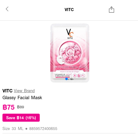
VITC
VITC
View Brand
Glassy Facial Mask
฿75
฿89
Save
฿14 (16%)
Size 33 ML • 8859572400655