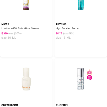
NIVEA
RATCHA
Luminous630 Skin Glow Serum
Hya Booster Serum
(30%)
(9%)
฿329
฿475
฿469
฿520
size 30 ML
size 15 ML
SULWHASOO
EUCERIN