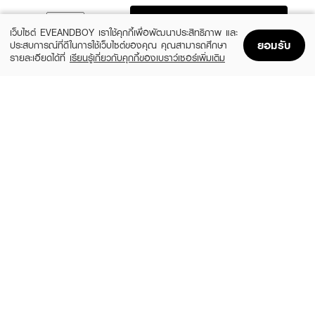
ADD TO BAG
เว็บไซต์ EVEANDBOY เราใช้คุกกี้เพื่อพัฒนาประสิทธิภาพ และ
ยอมรับ
ประสบการณ์ที่ดีในการใช้เว็บไซต์ของคุณ คุณสามารถศึกษา
รายละเอียดได้ที่
เรียนรู้เกี่ยวกับคุกกี้ของเบราว์เซอร์เพิ่มเติม
Home
Home
Promotions
Promotions
Shopping Bag
Shopping Bag
Account
Account
DR.PONG
GRAVICH
28D Whitening Drone Serum
Retinol Complex Concentrate Serum
(25%)
(37%)
฿299
฿369
฿399
฿590
size 30 ML
-
ESTEE LAUDER
EUCERIN