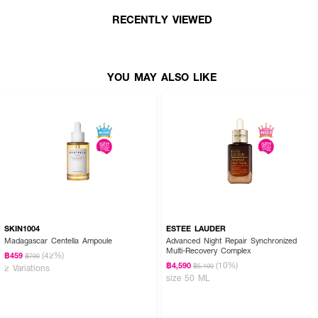
RECENTLY VIEWED
YOU MAY ALSO LIKE
SKIN1004
ESTEE LAUDER
Madagascar Centella Ampoule
Advanced Night Repair Synchronized
Multi-Recovery Complex
(42%)
฿459
฿790
(10%)
฿4,590
฿5,100
2 Variations
size 50 ML