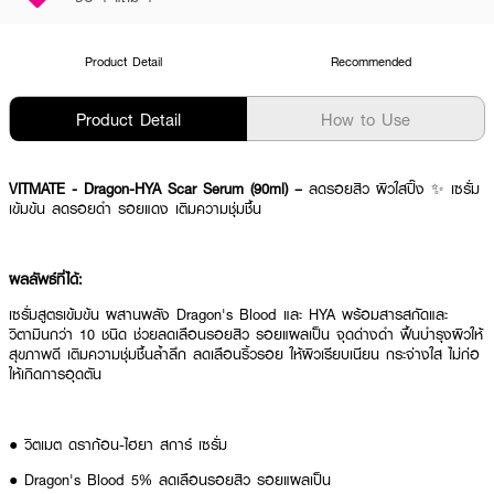
Product Detail
Recommended
Product Detail
How to Use
VITMATE - Dragon-HYA Scar Serum (90ml) –
ลดรอยสิว ผิวใสปิ๊ง ✨ เซรั่ม
เข้มข้น ลดรอยดำ รอยแดง เติมความชุ่มชื้น
ผลลัพธ์ที่ได้:
เซรั่มสูตรเข้มข้น ผสานพลัง Dragon's Blood และ HYA พร้อมสารสกัดและ
วิตามินกว่า 10 ชนิด ช่วยลดเลือนรอยสิว รอยแผลเป็น จุดด่างดำ ฟื้นบำรุงผิวให้
สุขภาพดี เติมความชุ่มชื้นล้ำลึก ลดเลือนริ้วรอย ให้ผิวเรียบเนียน กระจ่างใส ไม่ก่อ
ให้เกิดการอุดตัน
● วิตเมต ดราก้อน-ไฮยา สการ์ เซรั่ม
● Dragon's Blood 5% ลดเลือนรอยสิว รอยแผลเป็น