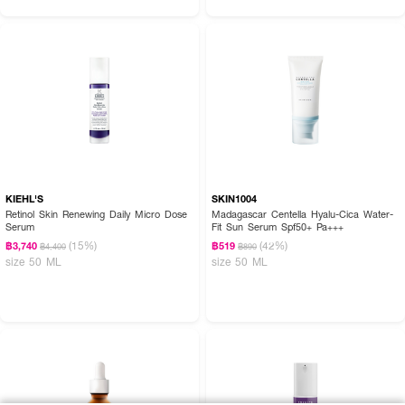
KIEHL'S
SKIN1004
Retinol Skin Renewing Daily Micro Dose
Madagascar Centella Hyalu-Cica Water-
Serum
Fit Sun Serum Spf50+ Pa+++
(15%)
(42%)
฿3,740
฿519
฿4,400
฿890
size 50 ML
size 50 ML