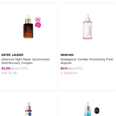
ESTEE LAUDER
SKIN1004
Advanced Night Repair Synchronized
Madagascar Centella Poreminizing Fresh
Multi-Recovery Complex
Ampoule
(10%)
(30%)
฿3,285
฿619
฿3,650
฿890
size 30 ML
3 Variations