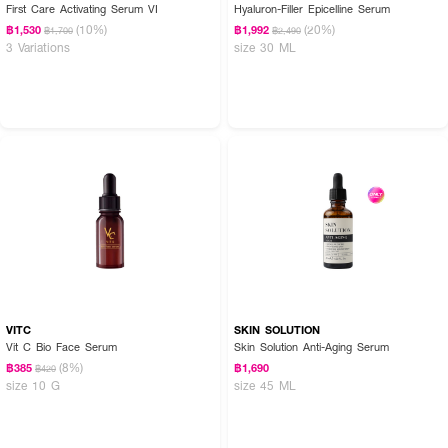
First Care Activating Serum VI
Hyaluron-Filler Epicelline Serum
(10%)
(20%)
฿1,530
฿1,992
฿1,700
฿2,490
3 Variations
size 30 ML
VITC
SKIN SOLUTION
Vit C Bio Face Serum
Skin Solution Anti-Aging Serum
(8%)
฿385
฿1,690
฿420
size 10 G
size 45 ML