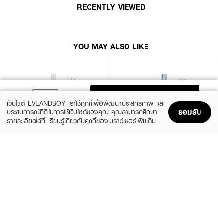
RECENTLY VIEWED
● ชะลอผมหงอก และช่วยให้ผม ดกดำ ดูหนา เงางาม
● ลดอาการคัน หนังศีรษะ และ ลดรังแค
● มีส่วนผสมของ Copper Tripeptide-1 และ Colloidal Silver
YOU MAY ALSO LIKE
● เนื้อโทนิคบำรุงล้ำลึก สลวยจากโคนจรดปลายผม โดย ไม่ต้องล้างออก
● เลขที่ใบรับแจ้ง: 10-1-6600006505
● ปริมาณ: 100 มล.
ADD TO BAG
เว็บไซต์ EVEANDBOY เราใช้คุกกี้เพื่อพัฒนาประสิทธิภาพ และ
ยอมรับ
ประสบการณ์ที่ดีในการใช้เว็บไซต์ของคุณ คุณสามารถศึกษา
How To Use:
รายละเอียดได้ที่
เรียนรู้เกี่ยวกับคุกกี้ของเบราว์เซอร์เพิ่มเติม
Home
Home
Promotions
Promotions
Shopping Bag
Shopping Bag
Account
Account
● หลังสระผม ฉีดแฮร์โทนิกให้ทั่วบริเวณหนังศีรษะ
XEILTECH-EX
GO HAIR
● นวดเบา ๆ ทิ้งไว้ให้แห้ง โดยไม่ต้องล้างออก
X9 Amino Cell Rebuild Hair Tonic Hair
Silky Seaweed Nutrients
Serum
(10%)
฿296
฿329
(34%)
฿195
฿295
size 250 ML
🌱 ฟื้นบำรุงรากผมให้แข็งแรง ลดผมร่วง กระตุ้นผมใหม่ ให้ผมสวยหนาสลวย! 💖
size 85 ML