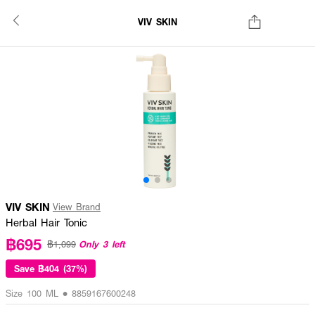
VIV SKIN
VIV SKIN
View Brand
Herbal Hair Tonic
฿695
Only 3 left
฿1,099
Save
฿404 (37%)
Size 100 ML • 8859167600248