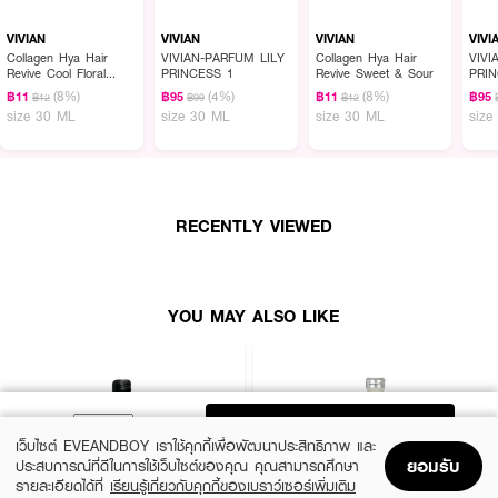
VIVIAN
VIVIAN
VIVIAN
VIVI
Collagen Hya Hair
VIVIAN-PARFUM LILY
Collagen Hya Hair
VIVI
Revive Cool Floral
PRINCESS 1
Revive Sweet & Sour
PRI
Sweet ,Fruity
(8%)
(4%)
(8%)
฿11
฿95
฿11
฿95
฿12
฿99
฿12
size 30 ML
size 30 ML
size 30 ML
size
RECENTLY VIEWED
YOU MAY ALSO LIKE
ADD TO BAG
เว็บไซต์ EVEANDBOY เราใช้คุกกี้เพื่อพัฒนาประสิทธิภาพ และ
ยอมรับ
ประสบการณ์ที่ดีในการใช้เว็บไซต์ของคุณ คุณสามารถศึกษา
รายละเอียดได้ที่
เรียนรู้เกี่ยวกับคุกกี้ของเบราว์เซอร์เพิ่มเติม