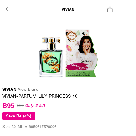
VIVIAN
VIVIAN
View Brand
VIVIAN-PARFUM LILY PRINCESS 10
฿95
Only 2 left
฿99
Save
฿4 (4%)
Size 30 ML • 8859617520096