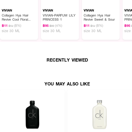
VIVIAN
VIVIAN
VIVIAN
VIVI
Collagen Hya Hair
VIVIAN-PARFUM LILY
Collagen Hya Hair
VIVI
Revive Cool Floral
PRINCESS 1
Revive Sweet & Sour
PRI
Sweet ,Fruity
(8%)
(4%)
(8%)
฿11
฿95
฿11
฿95
฿12
฿99
฿12
size 30 ML
size 30 ML
size 30 ML
size
RECENTLY VIEWED
YOU MAY ALSO LIKE