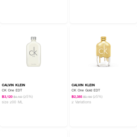
CALVIN KLEIN
CALVIN KLEIN
CK One EDT
CK One Gold EDT
(25%)
(25%)
฿3,120
฿2,385
฿4,160
฿3,180
size 200 ML
2 Variations