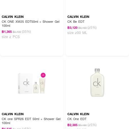
CALVIN KLEIN
CALVIN KLEIN
CK ONE XM25 EDT50ml + Shower Gel
CK Be EDT
100ml
(25%)
฿3,120
฿4,160
(35%)
฿1,365
฿2,100
size 200 ML
size 2 PCS
CALVIN KLEIN
CALVIN KLEIN
CK one SPR26 EDT 50ml + Shower Gel
CK One EDT
100ml
(25%)
฿2,385
฿3,180
(25%)
฿1,575