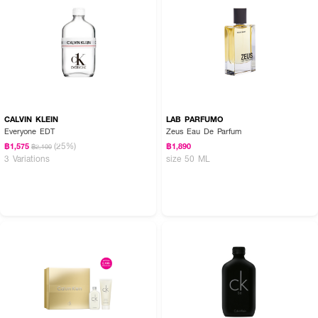
CALVIN KLEIN
LAB PARFUMO
Everyone EDT
Zeus Eau De Parfum
(25%)
฿1,575
฿1,890
฿2,100
3 Variations
size 50 ML