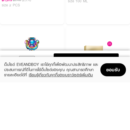
฿2,100
size 100 ML
size 2 PCS
ADD TO BAG
เว็บไซต์ EVEANDBOY เราใช้คุกกี้เพื่อพัฒนาประสิทธิภาพ และ
ยอมรับ
ประสบการณ์ที่ดีในการใช้เว็บไซต์ของคุณ คุณสามารถศึกษา
รายละเอียดได้ที่
เรียนรู้เกี่ยวกับคุกกี้ของเบราว์เซอร์เพิ่มเติม
Home
Home
Promotions
Promotions
Shopping Bag
Shopping Bag
Account
Account
MOSCHINO
CALVIN KLEIN
Toy 2 Pearl EDP
CK ONE Essence XM25 EDP50ml +
Shower Gel 100ml
(20%)
฿1,920
฿2,400
(35%)
฿1,365
฿2,100
3 Variations
size 2 PCS