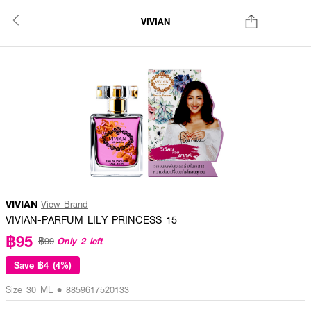
VIVIAN
VIVIAN
View Brand
VIVIAN-PARFUM LILY PRINCESS 15
฿95
Only 2 left
฿99
Save
฿4 (4%)
Size 30 ML • 8859617520133