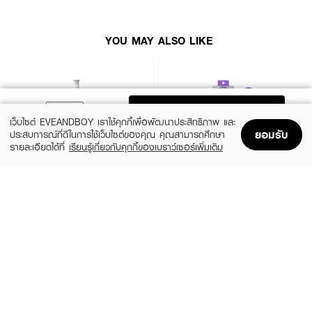
● สินค้ารับประกัน 1 ปี
How To Use :
YOU MAY ALSO LIKE
1.แบ่งผมเป็นช่อเล็ก ๆ
2.นำผมสอดเข้าตรงแกนม้วน กดปุ่มม้วนซ้าย-ขวา ตามแบบที่ต้องการ
3.นับ 1-20 ในใจ แล้วค่อย ๆ ดึงออก
ADD TO BAG
เว็บไซต์ EVEANDBOY เราใช้คุกกี้เพื่อพัฒนาประสิทธิภาพ และ
ยอมรับ
ประสบการณ์ที่ดีในการใช้เว็บไซต์ของคุณ คุณสามารถศึกษา
รายละเอียดได้ที่
เรียนรู้เกี่ยวกับคุกกี้ของเบราว์เซอร์เพิ่มเติม
Home
Home
Promotions
Promotions
Shopping Bag
Shopping Bag
Account
Account
VIVID&VOGUE
HAIR IT
Curling Iron Auto Vav-022B White Pink
Flexi Relax Hairbrush
(9%)
฿799
฿199
฿219
size 1 PCS
4 Variations