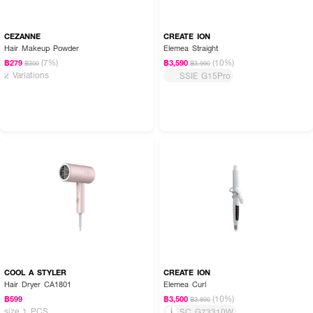
CEZANNE
CREATE ION
Hair Makeup Powder
Elemea Straight
(7%)
(10%)
฿279
฿3,590
฿300
฿3,990
2 Variations
SSIE G15Pro
COOL A STYLER
CREATE ION
Hair Dryer CA1801
Elemea Curl
(10%)
฿599
฿3,500
฿3,890
size 1 PCS
SC G73310W