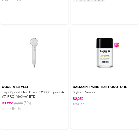
COOL A STYLER
BALMAIN PARIS HAIR COUTURE
High Speed Hair Dryer 120000 rpm CA-
Styling Powder
V7 PRO MAX-WHITE
฿2,250
(6%)
฿1,222
฿1,299
size 11 G
size 490 G