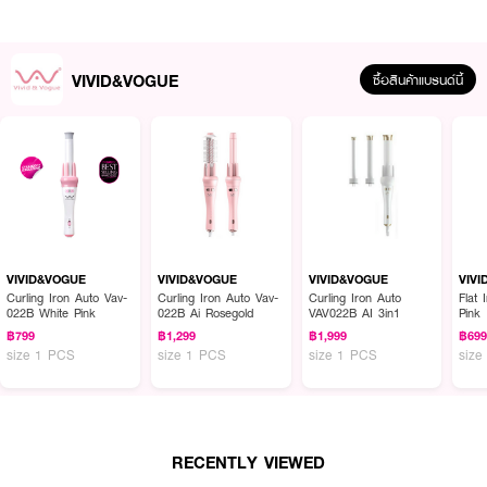
VIVID&VOGUE
ซื้อสินค้าแบรนด์นี้
ผลลัพธ์ที่ได้ :
เครื่องม้วนผมขนาด 32 มม. แผ่นแพลทร้อนได้สูงสุดถึง 230 องศา และแผ่น
เคลือบหนาทนทานต่อสารเคมีและการขูดขีด ม้วนผมเป็นลอนธรรมชาติ
VIVID&VOGUE
VIVID&VOGUE
VIVID&VOGUE
VIV
Curling Iron Auto Vav-
Curling Iron Auto Vav-
Curling Iron Auto
Flat
• ขนาดแกนม้วน 32 x 155 มม. ให้ผมเกลียวแน่นเป็นลอนสวย
022B White Pink
022B Ai Rosegold
VAV022B AI 3in1
Pink
฿799
฿1,299
฿1,999
฿69
• เหมาะกับคนผมยาว เพื่อผมลอนใหญ่สวยเซ็กซี่
size 1 PCS
size 1 PCS
size 1 PCS
size
• ปรับอุณหภูมิได้เหมาะกับทุกสภาพเส้นผม 120 - 230 องศา
• แกนม้วนเคลือบTourmaline ช่วยถนอมเส้นผมและให้ผลลัพธ์ที่เงางาม
• แรงดันไฟฟ้า 220-240 V 50 Hz,กําลังไฟ 80 วัตต์
RECENTLY VIEWED
• ความยาวสายไฟ 1.8 เมตร