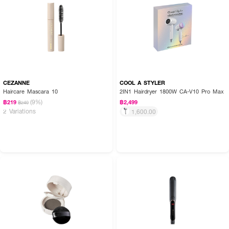
CEZANNE
COOL A STYLER
Haircare Mascara 10
2IN1 Hairdryer 1800W CA-V10 Pro Max
(9%)
฿219
฿2,499
฿240
2 Variations
1,600.00