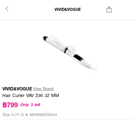
VIVID&VOGUE
VIVID&VOGUE
View Brand
Hair Curler VAV 236 32 MM
฿799
Only 3 left
Size 0.73 G • 8859698200344