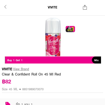
VIVITE
Buy 1 Get 1
Mix
VIVITE
View Brand
Clear & Confident Roll On 45 Ml Red
฿82
Size 45 ML • 8851989070070
ซื้อ 1 แถม 1