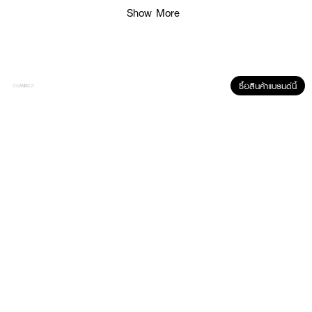
Show More
ผลลัพธ์ที่ได้ :
ซื้อสินค้าแบรนด์นี้
VIVITE Clear & Confident Roll On
โรลออนสูตรใส แห้งเร็ว ลดเหงื่อ ระงับ
กลิ่นกาย มั่นใจได้ตลอดวัน ด้วยพลังธรรมชาติจากสารสกัดคาโมมายล์ ช่วยบำรุง
ผิวตั้งแต่ครั้งแรกที่ใช้ ผสานสารสกัดจากเบอร์รี่นานาชนิด และน้ำแร่ธรรมชาติ ที่
ตรงเข้าฟื้นฟูผิวที่เสื่อมสภาพให้เรียบเนียน กระจ่างใส
• ไร้คราบขาวคราบเหลืองที่เสื้อ
• สบายผิวทันทีที่ใช้
• ขนาด 45 ml.