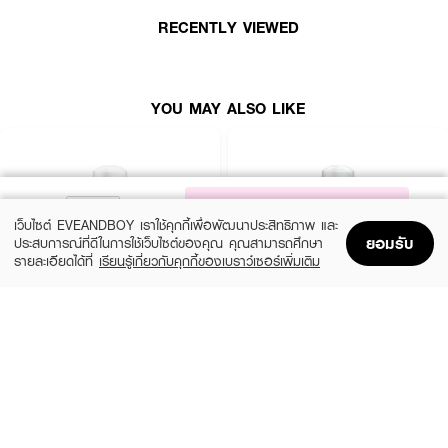
RECENTLY VIEWED
YOU MAY ALSO LIKE
NOTIFY ME
เว็บไซต์ EVEANDBOY เราใช้คุกกี้เพื่อพัฒนาประสิทธิภาพ และ
ยอมรับ
ประสบการณ์ที่ดีในการใช้เว็บไซต์ของคุณ คุณสามารถศึกษา
รายละเอียดได้ที่
เรียนรู้เกี่ยวกับคุกกี้ของเบราว์เซอร์เพิ่มเติม
Home
Home
Promotions
Promotions
Shopping Bag
Shopping Bag
Account
Account
How to Use :
EVERSENSE
VIVITE
ทาโรลออนระงับกลิ่นกาย
VIVITE Clear & Confident Roll On
ให้ทั่วใต้วงแขน
Extra White Roll On 45Ml Pi R2
Hapiness Pleasure Whitening Roll On 40
Ml Violet
฿77
฿82
size 45 ML
size 43.7 G