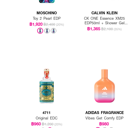
MOSCHINO
CALVIN KLEIN
Toy 2 Pearl EDP
CK ONE Essence XM25
EDP50ml + Shower Gel
฿1,920
฿2,400
(20%)
100ml
฿1,365
฿2,100
(35%)
4711
ADIDAS FRAGRANCE
Original EDC
Vibes Get Comfy EDP
฿960
฿980
฿1,200
(20%)