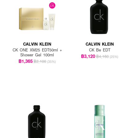
CALVIN KLEIN
CALVIN KLEIN
CK ONE XM25 EDT50ml +
CK Be EDT
Shower Gel 100ml
฿3,120
฿4,160
(25%)
฿1,365
฿2,100
(35%)