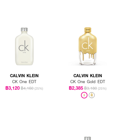
CALVIN KLEIN
CALVIN KLEIN
CK One EDT
CK One Gold EDT
฿3,120
฿2,385
฿4,160
฿3,180
(25%)
(25%)