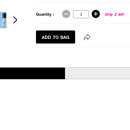
Quantity :
Only 2 left
ADD TO BAG