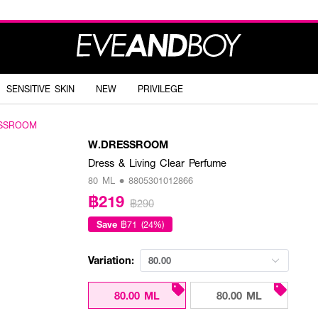
SENSITIVE SKIN
NEW
PRIVILEGE
SSROOM
W.DRESSROOM
Dress & Living Clear Perfume
80 ML • 8805301012866
฿219
฿290
Save
฿71 (24%)
Variation:
80.00
80.00 ML
80.00 ML