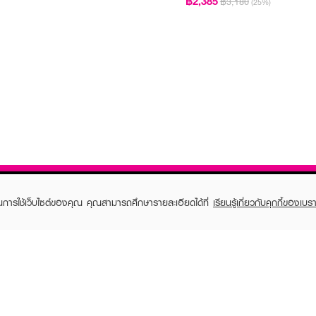
฿2,385
฿3,180
(25%)
ในการใช้เว็บไซต์ของคุณ คุณสามารถศึกษารายละเอียดได้ที่
เรียนรู้เกี่ยวกับคุกกี้ของเบรา
TOMER CARE
EVEANDBOY MEMBER
 Shopping
Member registration
 store