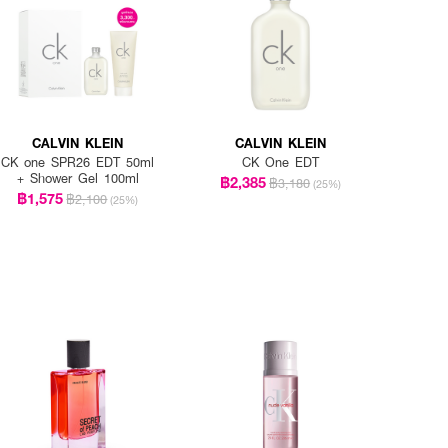
CALVIN KLEIN
CALVIN KLEIN
CK one SPR26 EDT 50ml
CK One EDT
+ Shower Gel 100ml
฿2,385
฿3,180
(25%)
฿1,575
฿2,100
(25%)