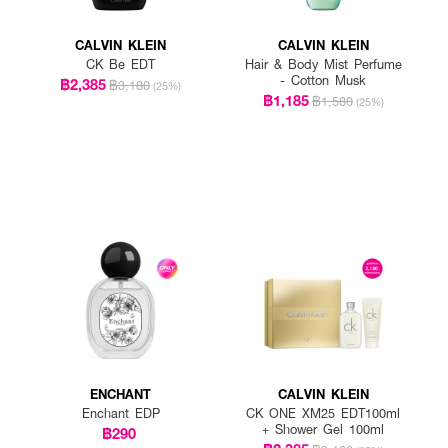
CALVIN KLEIN
CALVIN KLEIN
CK Be EDT
Hair & Body Mist Perfume
- Cotton Musk
฿2,385
฿3,180
(25%)
฿1,185
฿1,580
(25%)
ENCHANT
CALVIN KLEIN
Enchant EDP
CK ONE XM25 EDT100ml
+ Shower Gel 100ml
฿290