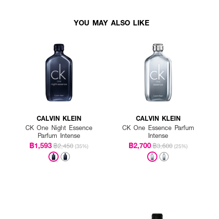
YOU MAY ALSO LIKE
CALVIN KLEIN
CALVIN KLEIN
CK One Night Essence
CK One Essence Parfum
Parfum Intense
Intense
฿1,593
฿2,700
฿2,450
฿3,600
(35%)
(25%)