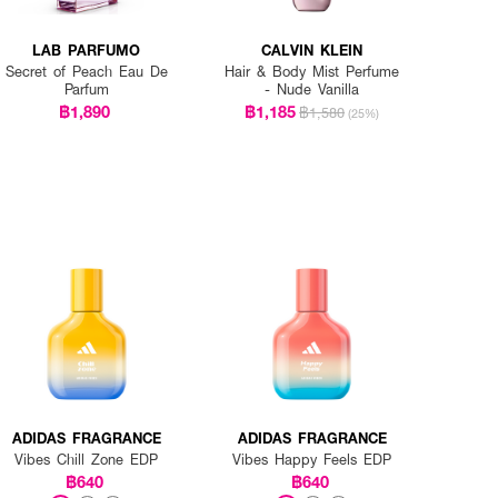
LAB PARFUMO
CALVIN KLEIN
Secret of Peach Eau De
Hair & Body Mist Perfume
Parfum
- Nude Vanilla
฿1,890
฿1,185
฿1,580
(25%)
ADIDAS FRAGRANCE
ADIDAS FRAGRANCE
Vibes Chill Zone EDP
Vibes Happy Feels EDP
฿640
฿640