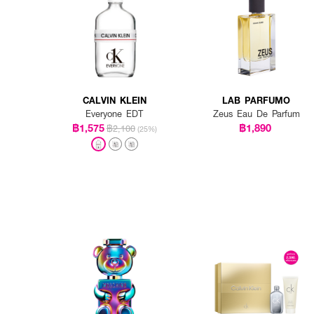
CALVIN KLEIN
LAB PARFUMO
Everyone EDT
Zeus Eau De Parfum
฿1,575
฿1,890
฿2,100
(25%)