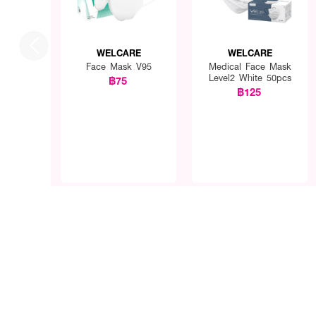
WELCARE
WELCARE
Face Mask V95
Medical Face Mask
Level2 White 50pcs
฿75
฿125