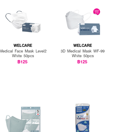
WELCARE
WELCARE
Medical Face Mask Level2
3D Medical Mask WF-99
White 50pcs
White 50pcs
฿125
฿125