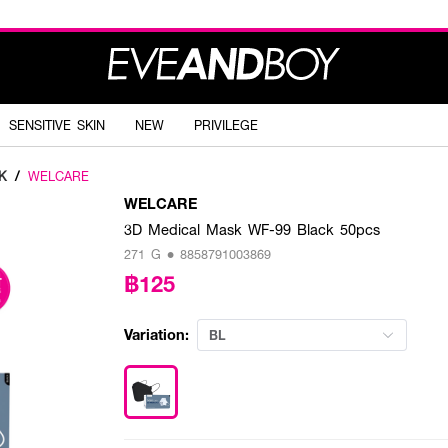
SENSITIVE SKIN
NEW
PRIVILEGE
K
/
WELCARE
WELCARE
3D Medical Mask WF-99 Black 50pcs
271 G • 8858791003869
฿125
Variation:
BL