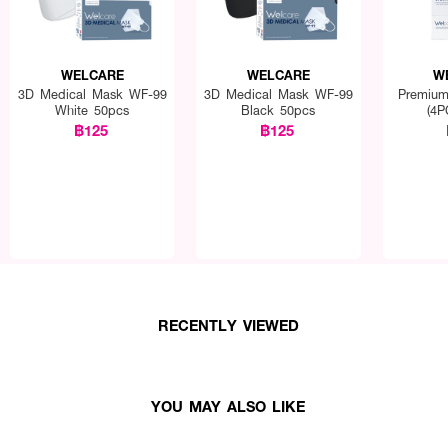
WELCARE
WELCARE
W
3D Medical Mask WF-99
3D Medical Mask WF-99
Premium
White 50pcs
Black 50pcs
(4P
฿125
฿125
RECENTLY VIEWED
YOU MAY ALSO LIKE