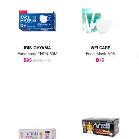
IRIS OHYAMA
WELCARE
Facemask THPN-60M
Face Mask V95
฿95
฿75
฿170
(44%)