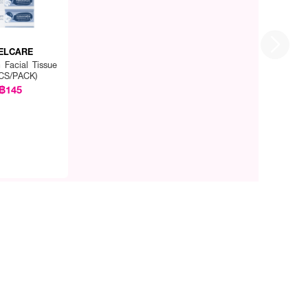
ELCARE
 Facial Tissue
CS/PACK)
฿145