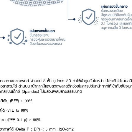
 เกรดทางการแพทย์ จำนวน 3 ชั้น รูปทรง 3D ทำให้เข้ารูปกับใบหน้า ป้องกันได้แนบสน
เวลาสวมใส่ ด้านบนหน้ากากมีแถบลวดพลาสติกช่วยในการปรับหน้ากากให้เข้ากับสันจมู
จากสแปนเด็กซ์ (Spandex) ไม่มีส่วนผสมยางธรรมชาติ
ทีเรีย (BFE) ≥ 99%
สได้ (VFE )≥ 99%
ุภาค (PFE 0.1 µ) ≥ 99%
อากาศได้ (Delta P : DP) < 5 mm H2O/cm2