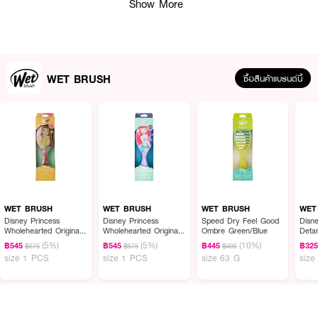
Show More
WET BRUSH
ซื้อสินค้าแบรนด์นี้
ผลลัพธ์ที่ได้ :
WET BRUSH Disney Glitter Ball Mini Detangler
ถนอมเส้นผมให้สวยแบบเจ้า
หญิง สางง่ายไม่พันกันกับแปรงหวีจัดแต่งทรงผม แบรนด์อันดับหนึ่งที่ช่างทำผม
WET BRUSH
WET BRUSH
WET BRUSH
WET
หลายคนนิยมและเลือกใช้ ด้วยเทคโนโลยีขนแปรง Intelliflex ลิขสิทธิ์เฉพาะ ซึ่งช่วย
Disney Princess
Disney Princess
Speed Dry Feel Good
Disne
Wholehearted Original
Wholehearted Original
Ombre Green/Blue
Detan
ถนอมเส้นผมและรากผม ปุ่มปลายขนแปรงใช้นวดศีรษะ และลดแรงที่ใช้ในการหวีผม
Detangler-Belle Light
Detangler-Ariel Purple
(5%)
(5%)
(10%)
ลง 55% ลดการขาดร่วงของเส้นผมได้ถึง 45% พร้อมขนแปรงไนล่อนที่มีความ
฿545
฿545
฿445
฿32
฿575
฿575
฿495
Pink
size 1 PCS
size 1 PCS
size 63 G
size
นุ่มที่พอเหมาะ สางผมพันกันให้คลายออกอย่างนุ่มนวล ทำให้การหวีผมของคุณมี
ความสุขขึ้น
• ถนอมเส้นผมและรากผม
• ลดแรงที่ใช้ในการหวีผม