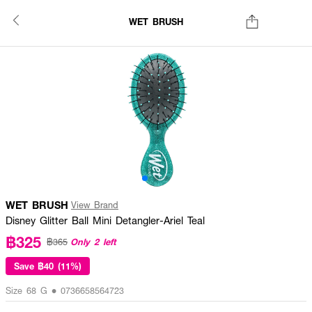
WET BRUSH
WET BRUSH
View Brand
Disney Glitter Ball Mini Detangler-Ariel Teal
฿325
Only 2 left
฿365
Save
฿40 (11%)
Size 68 G • 0736658564723