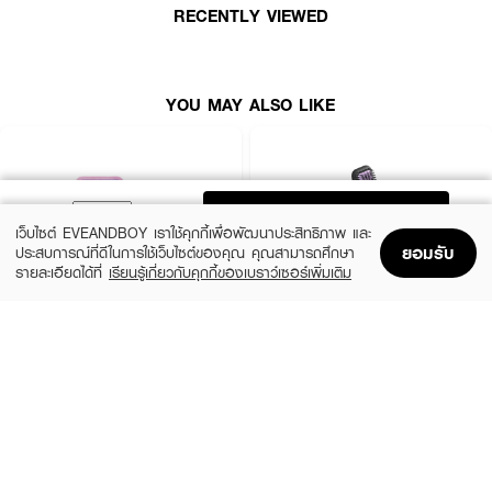
RECENTLY VIEWED
• ลดการขาดร่วงของเส้นผม
• สางผมพันกันให้คลายออกอย่างนุ่มนวล
YOU MAY ALSO LIKE
• ขนาด 68 g.
How To Use :
ใช้
WET BRUSH Disney Glitter Ball Mini Detangler
สำหรับหวีผม จัดแต่ง
ทรงผม
ADD TO BAG
เว็บไซต์ EVEANDBOY เราใช้คุกกี้เพื่อพัฒนาประสิทธิภาพ และ
ยอมรับ
ประสบการณ์ที่ดีในการใช้เว็บไซต์ของคุณ คุณสามารถศึกษา
รายละเอียดได้ที่
เรียนรู้เกี่ยวกับคุกกี้ของเบราว์เซอร์เพิ่มเติม
Home
Home
Promotions
Promotions
Shopping Bag
Shopping Bag
Account
Account
CUTE PRESS
PHILIPS
1-2 Beautiful Professional Brush set
Heated Straightening Brush BHH880/00
(10%)
(6%)
฿539
฿1,590
฿599
฿1,690
size 6 PCS
size 1 PCS