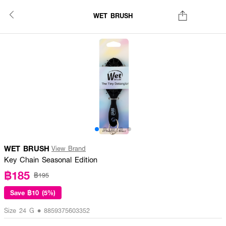
WET BRUSH
WET BRUSH
View Brand
Key Chain Seasonal Edition
฿185
฿195
Save
฿10 (5%)
Size 24 G • 8859375603352