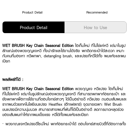
Product Detail
Recommended
Product Detail
How to Use
WET BRUSH Key Chain Seasonal Edition
ไอเท็มใหม่ ที่ไม่ใช่แค่หวี แต่มาในรูป
ลักษณ์ของพวงกุญแจหวี ทั้งน่ารักและใช้งานได้จริง พกติดกระเป๋าได้สะดวก เหมาะ
กับคนที่มองหา หวีพกพา, detangling brush, และแปรงที่หวีได้ทั้ง ผมแห้งและผม
เปียก
ผลลัพธ์ที่ได้ :
WET BRUSH Key Chain Seasonal Edition
พวงกุญแจ หวีแปรง ไอเท็มใหม่
ที่ไม่ใช่แค่หวี แต่มาในรูปลักษณ์ของพวงกุญแจหวี ที่สามารถพกพาห้อยกระเป๋า และ
ยังพกพาเพื่อการใช้งานที่ตอบโจทย์สาวๆ ได้เป็นอย่างดี หวีแปรง ถนอมเส้นผมและ
รากผมด้วยเทคโนโลยีขนแปรง Heatflex (ฮีทเฟลกซ์) จุดขายเฉพาะ Wet Brush
ขนแปรงมีความนุ่มนวล สามารถสางผมที่พันก็ได้เป็นอย่างดี ลดการขาดหลุดร่วง
ของเส้นผมทำให้รากผมแข็งแรง หวีได้ทั้งผมแห้งและเปียก
·
พวงกุญแจหวีแปรงดีไซน์ใหม่ พกห้อยกระเป๋าได้ ตอบโจทย์สายบิวตี้ที่ต้องการทั้ง