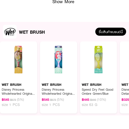
ความน่ารักและการใช้งานจริง
Show More
·
สางผมพันกันได้ง่าย ด้วยขนแปรงนุ่มพิเศษที่ช่วยให้หวีผมได้ลื่นขึ้นและลดการดึง
รั้งเส้นผม
·
ใช้ได้ทั้งผมแห้งและผมเปียก เหมาะกับการใช้งานทุกวันและทุกสภาพเส้นผม
WET BRUSH
ซื้อสินค้าแบรนด์นี้
·
ช่วยลดผมขาดหลุดร่วง และลดแรงในการหวี เหมาะกับคนผมพันง่าย ผมชี้ฟู
หรือผมบอบบาง
·
ขนแปรงนุ่ม ถนอมหนังศีรษะ ช่วยให้หวีผมได้สบาย ไม่เจ็บหัว และให้สัมผัสที่อ่อน
โยน
·
เหมาะกับทุกสภาพเส้นผม ทั้งผมตรง ผมหยักศก ผมหยิก ผมเส้นเล็ก หรือผม
หนา
·
ไอเท็มพกพาสำหรับทุกวัน เหมาะกับการเติมลุคและดูแลผมระหว่างวัน
WET BRUSH
WET BRUSH
WET BRUSH
WET
Disney Princess
Disney Princess
Speed Dry Feel Good
Disne
Wholehearted Original
Wholehearted Original
Ombre Green/Blue
Detan
How to Use :
Detangler-Belle Light
Detangler-Ariel Purple
(5%)
(5%)
(10%)
฿545
฿545
฿445
฿32
฿575
฿575
฿495
Pink
ใช้สำหรับหวีผม
size 1 PCS
size 1 PCS
size 63 G
size