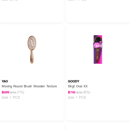
YAO
GOODY
Moving Round Brush Wooden Texture
Strgt Oval XX
(7%)
(6%)
฿699
฿745
฿750
฿795
size 1 PCS
size 1 PCS