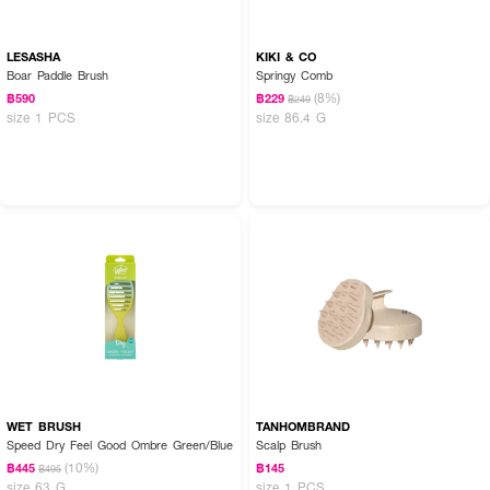
LESASHA
KIKI & CO
Boar Paddle Brush
Springy Comb
(8%)
฿590
฿229
฿249
size 1 PCS
size 86.4 G
WET BRUSH
TANHOMBRAND
Speed Dry Feel Good Ombre Green/Blue
Scalp Brush
(10%)
฿445
฿145
฿495
size 63 G
size 1 PCS