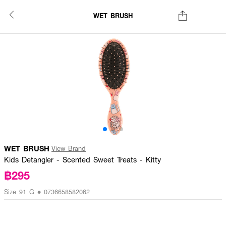
WET BRUSH
WET BRUSH
View Brand
Kids Detangler - Scented Sweet Treats - Kitty
฿295
Size 91 G • 0736658582062