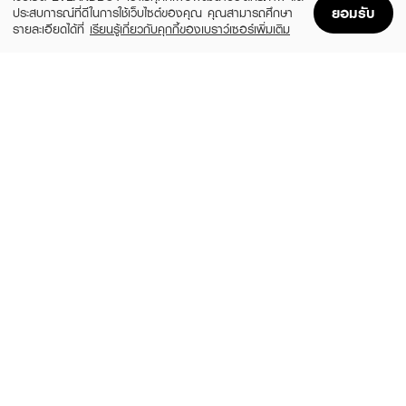
ยอมรับ
ประสบการณ์ที่ดีในการใช้เว็บไซต์ของคุณ คุณสามารถศึกษา
รายละเอียดได้ที่
เรียนรู้เกี่ยวกับคุกกี้ของเบราว์เซอร์เพิ่มเติม
Home
Home
Promotions
Promotions
Shopping Bag
Shopping Bag
Account
Account
YAO
MIRAIR
Moving Square Brush Wooden Texture
Joyful Everyday Brush And Wash Grip
(13%)
(24%)
฿699
฿298
฿800
฿390
size 1 PCS
2 Variations
YAO
WET BRUSH
Strong Boar Brush
Disney Glitter Ball Mini Detangler-
Rapunzel Lilac
(10%)
฿765
฿850