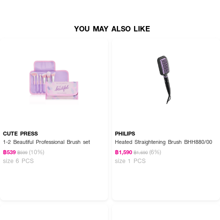
• ลดแรงที่ใช้ในการหวีผมลง 55%
YOU MAY ALSO LIKE
• ลดการขาดร่วงของเส้นผมได้ 45%
• ทำให้การหวีผมของคุณมีความสุขขึ้น 100%
• ขนาด 91 g.
How To Use :
ใช้
WET BRUSH Kids Detangler Scented Sweet Treats
สำหรับหวีผม จัด
แต่งทรงผม
CUTE PRESS
PHILIPS
1-2 Beautiful Professional Brush set
Heated Straightening Brush BHH880/00
(10%)
(6%)
฿539
฿1,590
฿599
฿1,690
size 6 PCS
size 1 PCS