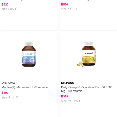
฿820
฿550
size 605 G
size 115 G
DR.PONG
DR.PONG
Magtein(R) Magnesium L-Threonate
Daily Omega-3 Odourless Fish Oil 1000
Mg Plus Vitamin E
฿899
฿329
size 41.1 G
size 110.25 G