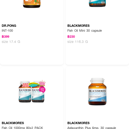
DR.PONG
BLACKMORES
INT-100
Fish Oil Mini 30 capsule
฿399
฿230
size 17.4 G
size 116.3 G
BLACKMORES
BLACKMORES
Fish Oil 1000mg 80x2 PACK
Astaxanthin Plus 6mg. 30 capsule