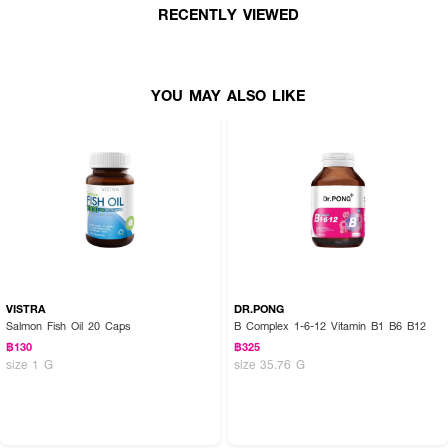
· FDA Registration No. :
10-3-08767-5-0005
RECENTLY VIEWED
How To Use :
YOU MAY ALSO LIKE
รับประทานระหว่างวัน 3-5 ชิ้น
Ingredient Description:
· Lutein
· Zeaxanthin
· Maqui Berry
· Bilberry
VISTRA
DR.PONG
· Vitamin A
Salmon Fish Oil 20 Caps
B Complex 1-6-12 Vitamin B1 B6 B12
฿130
฿325
· Vitamin B
size 1 G
size 35.76 G