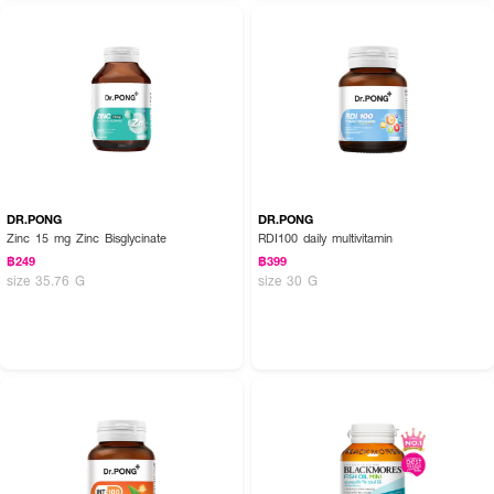
DR.PONG
DR.PONG
Zinc 15 mg Zinc Bisglycinate
RDI100 daily multivitamin
฿249
฿399
size 35.76 G
size 30 G