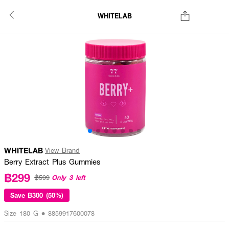
WHITELAB
WHITELAB
View Brand
Berry Extract Plus Gummies
฿299
Only 3 left
฿599
Save
฿300 (50%)
Size 180 G • 8859917600078