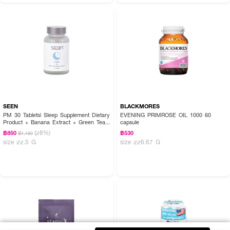
SEEN
BLACKMORES
PM 30 Tablets| Sleep Supplement Dietary
EVENING PRIMROSE OIL 1000 60
Product + Banana Extract + Green Tea
capsule
Extract + Chamomile Extract+ Lemon
(28%)
฿850
฿530
฿1,180
Balm Extract + L-Glutamine
size 22.5 G
size 226.67 G