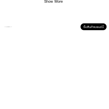
Show More
ซื้อสินค้าแบรนด์นี้
ผลลัพธ์ที่ได้ :
WHITELAB Berry Extract Plus Gummies
กัมมี่บำรุงดวงตา ผสานสารสกัด
จากเบอร์รีและสารอาหารสำคัญ ช่วยดูแลดวงตาในชีวิตประจำวัน พร้อมรสชาติ
อร่อย รับประทานง่าย
· ช่วยกรองแสง UVA UVB และแสงสีฟ้า
· ปรับโฟกัสดวงตา
· เพิ่มความชุ่มชื้นของดวงตา
· เติมเต็มสารสำคัญของดวงตา