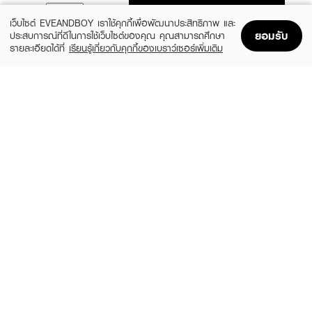
ADD TO BAG
เว็บไซต์ EVEANDBOY เราใช้คุกกี้เพื่อพัฒนาประสิทธิภาพ และ
ยอมรับ
ประสบการณ์ที่ดีในการใช้เว็บไซต์ของคุณ คุณสามารถศึกษา
รายละเอียดได้ที่
เรียนรู้เกี่ยวกับคุกกี้ของเบราว์เซอร์เพิ่มเติม
Home
Home
Promotions
Promotions
Shopping Bag
Shopping Bag
Account
Account
PANANCHITA
VIDA
Se Night (Dietary Supplement Product)
Magnesium Bisglycinate 30 Capsules
Pananchita Brand
(8%)
฿229
฿249
฿59
size 46 G
size 10 G
BLACKMORES
BLACKMORES