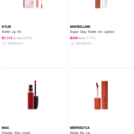
ประกายตลอดวัน
KYLIE
MAYBELLINE
Matte Lip Kit
Super Stay Matte Ink Lipstick
(20%)
(17%)
฿1,112
฿249
฿1,390
฿299
13 Variations
12 Variations
MAC
MERREZ'CA
Powder Kiss Liquid
Made My Lip