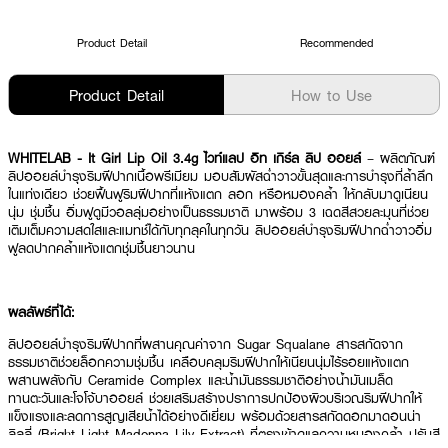
Product Detail
Recommended
Product Detail
How to Use
WHITELAB - It Girl Lip Oil 3.4g ไวท์แลป อิท เกิร์ล ลิป ออยล์
– ผลิตภัณฑ์
ลิปออยล์บำรุงริมฝีปากเนื้อพรีเมียม มอบสัมผัสฉ่ำวาวขั้นสุดและการบำรุงที่ล้ำลึก
ในแท่งเดียว ช่วยฟื้นฟูริมฝีปากที่แห้งแตก ลอก หรือหมองคล้ำ ให้กลับมาดูเนียน
นุ่ม ชุ่มชื้น อิ่มฟูดูมีวอลลุ่มอย่างเป็นธรรมชาติ มาพร้อม 3 เฉดสีสวยละมุนที่ช่วย
เติมเต็มความสดใสและแมทช์ได้กับทุกลุคในทุกวัน ลิปออยล์บำรุงริมฝีปากฉ่ำวาวอิ่ม
ฟูลดปากคล้ำแห้งแตกชุ่มชื้นยาวนาน
ผลลัพธ์ที่ได้:
ลิปออยล์บำรุงริมฝีปากที่ผสานคุณค่าจาก Sugar Squalane สารสกัดจาก
ธรรมชาติช่วยล็อกความชุ่มชื้น เคลือบคลุมริมฝีปากให้เนียนนุ่มไร้รอยแห้งแตก
ผสานพลังกับ Ceramide Complex และน้ำมันธรรมชาติอย่างน้ำมันเมล็ด
ทานตะวันและโจโจ้บาออยล์ ช่วยเสริมสร้างปราการปกป้องผิวบริเวณริมฝีปากให้
แข็งแรงและลดการสูญเสียน้ำได้อย่างดีเยี่ยม พร้อมด้วยสารสกัดดอกมาดอนน่า
ลิลลี่ (Bright Light Madonna Lily Extract) ที่ตรงเข้าดูแลความหมองคล้ำ ปรับสี