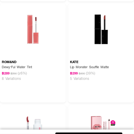
ROM&ND
KATE
Dewy·Ful Water Tint
Lip Monster Souffle Matte
(26%)
(39%)
฿289
฿299
฿390
฿490
8 Variations
5 Variations