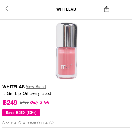
WHITELAB
WHITELAB
View Brand
It Girl Lip Oil Berry Blast
฿249
Only 3 left
฿499
Save
฿250 (50%)
Size 3.4 G • 8859825004562