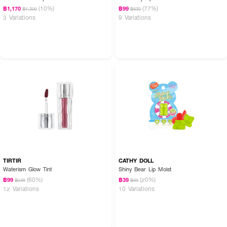
(10%)
(77%)
฿1,170
฿99
฿1,300
฿430
3 Variations
9 Variations
TIRTIR
CATHY DOLL
Waterism Glow Tint
Shiny Bear Lip Moist
(60%)
(20%)
฿99
฿39
฿249
฿49
12 Variations
10 Variations