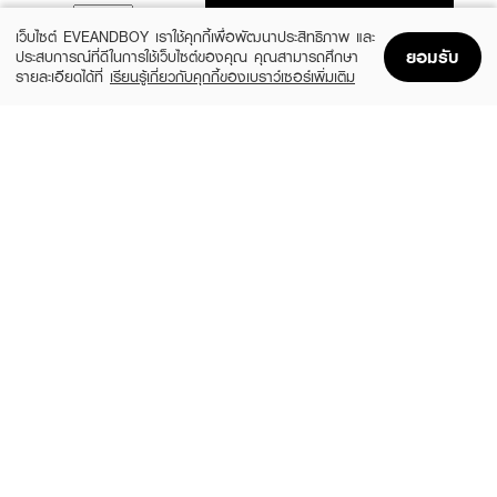
ADD TO BAG
เว็บไซต์ EVEANDBOY เราใช้คุกกี้เพื่อพัฒนาประสิทธิภาพ และ
ยอมรับ
ประสบการณ์ที่ดีในการใช้เว็บไซต์ของคุณ คุณสามารถศึกษา
รายละเอียดได้ที่
เรียนรู้เกี่ยวกับคุกกี้ของเบราว์เซอร์เพิ่มเติม
Home
Home
Promotions
Promotions
Shopping Bag
Shopping Bag
Account
Account
NAREE
KYLIE
Velvet Matte Creamy Lip Blur
Velvet Lip Kit
(20%)
฿99
฿1,112
฿1,390
18 Variations
6 Variations
NEE CARA
SRICHAND