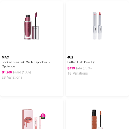
Ceramide AP, Phytosphingosine
FAQ:
● ลิปออยล์รุ่นนี้ทาแล้วเหนียวเหนอะหนะรำคาญปากไหมคะ และให้ความชุ่มชื้น
ยาวนานไหม?
เนื้อสัมผัสเบาสบายปากมากค่ะ ไม่เหนียวเหนอะหนะหรือเหนียวหนึบแบบลิปกลอส
ทั่วไปอย่างแน่นอน เนื่องจากเป็นเนื้อออยล์บำรุงที่เน้นความนุ่มลื่นและชุ่มฉ่ำ สำหรับ
เรื่องความชุ่มชื้นถือว่าทำได้ดีเยี่ยมยาวนานค่ะ เพราะมี Sugar Squalane และ
MAC
4U2
Ceramide Complex เข้มข้นที่ตรงเข้าช่วยจัดการซ่อมแซมปราการผิวและล็อก
Locked Kiss Ink 24Hr Lipcolour -
Better Half Duo Lip
Opulence
ความชุ่มชื้นไว้ ช่วยให้ริมฝีปากเนียนนุ่ม ไม่กลับมาแห้งแตกเป็นขุยระหว่างวันค่ะ
(33%)
฿199
฿299
(10%)
฿1,260
฿1,400
18 Variations
● สามารถทาลิปออยล์ตัวนี้ก่อนนอนเพื่อเป็นลิปมาสก์ได้ไหมคะ?
28 Variations
สามารถทาบำรุงก่อนนอนได้เลยค่ะ โดยแนะนำให้ทาเคลือบหนากว่าตอนกลางวันเล็ก
น้อย เนื้อออยล์เข้มข้นพร้อมสารสกัดบำรุงอย่างโจโจ้บาออยล์และเซราไมด์จะช่วย
ฟื้นบำรุงและล็อกความชุ่มชื้นตลอดทั้งคืน ช่วยตื่นมาพร้อมริมฝีปากที่เนียนนุ่ม อิ่ม
ฟู ดูอมชมพูสุขภาพดี และช่วยลดอาการปากแห้งลอกในตอนเช้าได้อย่างดีเยี่ยมค่ะ
ฟื้นบำรุงริมฝีปากเนียนนุ่มชุ่มชื้นลดความหมองคล้ำพร้อมมอบความฉ่ำวาวอิ่มฟูดู
สุขภาพดีในทุกวัน สัมผัสออยล์เบาสบายไม่เหนอะหนะแต่งแต้มสีสันสดใสเปล่ง