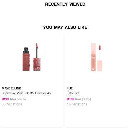
RECENTLY VIEWED
● เหมาะสำหรับใช้ทาเดี่ยวๆ เพื่อบำรุงและเพิ่มสีสันอย่างเป็นธรรมชาติ หรือทาทับ
ลิปสติกแท่งโปรดเพื่อเพิ่มความฉ่ำวาว
● เลขที่ใบรับจดแจ้ง: 11-1-6900005673
YOU MAY ALSO LIKE
How To Use:
● ใช้หัวแปรงจุ่มเนื้อลิปออยล์ในปริมาณที่เหมาะสม แล้วทาเคลือบบริเวณริมฝีปาก
ให้ทั่ว สามารถใช้ทาบำรุงได้บ่อยครั้งตามต้องการในระหว่างวันเพื่อเพิ่มความชุ่มชื้น
และความฉ่ำวาว หรือใช้ทาทับบนลิปสติกเนื้อแมทเพื่อเปลี่ยนลุคให้ดูอวบอิ่มเปล่ง
ประกายยิ่งขึ้น
Ingredients:
MAYBELLINE
4U2
Hydrogenated Polyisobutene, Diisostearyl Malate, Octyldodecanol,
Superstay Vinyl Ink 35 Cheeky As
Jelly Tint
Caprylic/Capric Tryglyceride, Silica Dimethyl Silylate,
(24%)
(33%)
฿249
฿199
฿329
฿299
Ethylene/Propylene/Styrene Copolymer, Polyglyceryl-2 Triisostearate,
35 Variations
14 Variations
Ethylhexyl Palmitate, Flavor, Butylene/Ethylene/Styrene Copolymer, BHT,
Lactic Acid, Aqua (Water), Aluminum Hydroxide, Squalane, Helianthus
Annuus (Sunflower) Seed Oil, Simmondsia Chinensis (Jojoba) Seed Oil,
Punica Granatum Flower Extract, Lilium Candidum Leaf Cell Extract,
Polyglyceryl-3 Diisostearate, Sodium Lauroyl Lactylate, Ceramide NP,