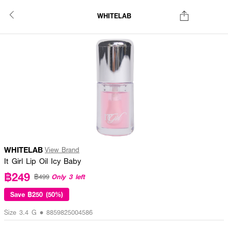
WHITELAB
WHITELAB
View Brand
It Girl Lip Oil Icy Baby
฿249
Only 3 left
฿499
Save
฿250 (50%)
Size 3.4 G • 8859825004586