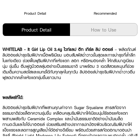
Product Detail
Recommended
Product Detail
How to Use
WHITELAB - It Girl Lip Oil 3.4g ไวท์แลป อิท เกิร์ล ลิป ออยล์
– ผลิตภัณฑ์
ลิปออยล์บำรุงริมฝีปากเนื้อพรีเมียม มอบสัมผัสฉ่ำวาวขั้นสุดและการบำรุงที่ล้ำลึก
ในแท่งเดียว ช่วยฟื้นฟูริมฝีปากที่แห้งแตก ลอก หรือหมองคล้ำ ให้กลับมาดูเนียน
นุ่ม ชุ่มชื้น อิ่มฟูดูมีวอลลุ่มอย่างเป็นธรรมชาติ มาพร้อม 3 เฉดสีสวยละมุนที่ช่วย
เติมเต็มความสดใสและแมทช์ได้กับทุกลุคในทุกวัน ลิปออยล์บำรุงริมฝีปากฉ่ำวาวอิ่ม
ฟูลดปากคล้ำแห้งแตกชุ่มชื้นยาวนาน
ผลลัพธ์ที่ได้:
ลิปออยล์บำรุงริมฝีปากที่ผสานคุณค่าจาก Sugar Squalane สารสกัดจาก
ธรรมชาติช่วยล็อกความชุ่มชื้น เคลือบคลุมริมฝีปากให้เนียนนุ่มไร้รอยแห้งแตก
ผสานพลังกับ Ceramide Complex และน้ำมันธรรมชาติอย่างน้ำมันเมล็ด
ทานตะวันและโจโจ้บาออยล์ ช่วยเสริมสร้างปราการปกป้องผิวบริเวณริมฝีปากให้
แข็งแรงและลดการสูญเสียน้ำได้อย่างดีเยี่ยม พร้อมด้วยสารสกัดดอกมาดอนน่า
ลิลลี่ (Bright Light Madonna Lily Extract) ที่ตรงเข้าดูแลความหมองคล้ำ ปรับสี