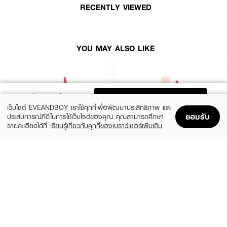
RECENTLY VIEWED
● เหมาะสำหรับใช้ทาเดี่ยวๆ เพื่อบำรุงและเพิ่มสีสันอย่างเป็นธรรมชาติ หรือทาทับ
ลิปสติกแท่งโปรดเพื่อเพิ่มความฉ่ำวาว
● เลขที่ใบรับจดแจ้ง: 11-1-6900005673
YOU MAY ALSO LIKE
How To Use:
● ใช้หัวแปรงจุ่มเนื้อลิปออยล์ในปริมาณที่เหมาะสม แล้วทาเคลือบบริเวณริมฝีปาก
ให้ทั่ว สามารถใช้ทาบำรุงได้บ่อยครั้งตามต้องการในระหว่างวันเพื่อเพิ่มความชุ่มชื้น
ADD TO BAG
และความฉ่ำวาว หรือใช้ทาทับบนลิปสติกเนื้อแมทเพื่อเปลี่ยนลุคให้ดูอวบอิ่มเปล่ง
เว็บไซต์ EVEANDBOY เราใช้คุกกี้เพื่อพัฒนาประสิทธิภาพ และ
ประกายยิ่งขึ้น
ยอมรับ
ประสบการณ์ที่ดีในการใช้เว็บไซต์ของคุณ คุณสามารถศึกษา
รายละเอียดได้ที่
เรียนรู้เกี่ยวกับคุกกี้ของเบราว์เซอร์เพิ่มเติม
Home
Home
Promotions
Promotions
Shopping Bag
Shopping Bag
Account
Account
Ingredients:
MAYBELLINE
4U2
Hydrogenated Polyisobutene, Diisostearyl Malate, Octyldodecanol,
Superstay Vinyl Ink 35 Cheeky As
Jelly Tint
Caprylic/Capric Tryglyceride, Silica Dimethyl Silylate,
(24%)
(33%)
฿249
฿199
฿329
฿299
Ethylene/Propylene/Styrene Copolymer, Polyglyceryl-2 Triisostearate,
35 Variations
14 Variations
Ethylhexyl Palmitate, Flavor, Butylene/Ethylene/Styrene Copolymer, BHT,
Lactic Acid, Aqua (Water), Aluminum Hydroxide, Squalane, Helianthus
Annuus (Sunflower) Seed Oil, Simmondsia Chinensis (Jojoba) Seed Oil,
Punica Granatum Flower Extract, Lilium Candidum Leaf Cell Extract,
Polyglyceryl-3 Diisostearate, Sodium Lauroyl Lactylate, Ceramide NP,