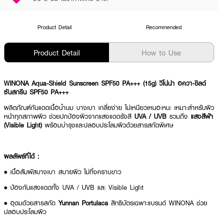
Product Detail
Recommended
Product Detail
How to Use
WINONA Aqua-Shield Sunscreen SPF50 PA+++ (15g) วิโน่น่า อควา-ชิลด์
ซันสกรีน SPF50 PA+++
ผลิตภัณฑ์กันแดดเนื้อน้ำนม บางเบา เกลี่ยง่าย ไม่เหนียวเหนอะหนะ เหมาะสำหรับผิว
หน้าทุกสภาพผิว ช่วยปกป้องผิวจากแสงแดดรังสี
UVA / UVB
รวมถึง
แสงสีฟ้า
(Visible Light)
พร้อมบำรุงและปลอบประโลมผิวด้วยสารสกัดพิเศษ
ผลลัพธ์ที่ได้ :
• เนื้อสัมผัสบางเบา สบายผิว ไม่ทิ้งคราบขาว
• ป้องกันแสงแดดทั้ง UVA / UVB และ Visible Light
• อุดมด้วยสารสกัด
Yunnan Portulaca
สิทธิบัตรเฉพาะแบรนด์ WINONA ช่วย
ปลอบประโลมผิว