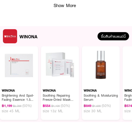
Show More
•
Bisabolol
ช่วยปรับผิวให้แลดูกระจ่างใส
•
Artemia Extract
(สารสกัดจากแพลงก์ตอน) ปกป้องและฟื้นบำรุงผิวจาก
มลภาวะ
•
Ginger Root Extract
ช่วยลดการระคายเคืองผิว
WINONA
ซื้อสินค้าแบรนด์นี้
•
Dandelion Root Extract
อุดมด้วยสารต้านอนุมูลอิสระ
เลขที่จดแจ้ง:
10-2-6700011505
ปริมาณสุทธิ:
15 กรัม
How to Use :
WINONA
WINONA
WINONA
WIN
Brightening And Spot-
Soothing Repairing
Soothing & Moisturizing
Brig
• ทาให้ทั่วผิวหน้าและบริเวณที่ต้องการก่อนออกแดดอย่างน้อย 30 นาที
Fading Essence 1.5
Freeze-Dried Mask
Serum
Fadi
Mlx30 Pcs
(Box / 6 pcs.)
• หากอยู่กลางแจ้งเป็นเวลานาน แนะนำทาซ้ำทุก 2-3 ชั่วโมง
(50%)
(50%)
(50%)
฿1,199
฿554
฿849
฿57
฿2,399
฿1,109
฿1,699
size 45 ML
size 132 ML
size 30 ML
size
• หลีกเลี่ยงการทาบริเวณรอบดวงตาโดยตรง