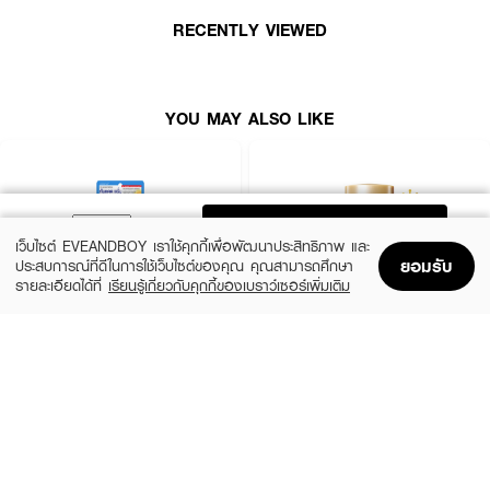
RECENTLY VIEWED
YOU MAY ALSO LIKE
ADD TO BAG
เว็บไซต์ EVEANDBOY เราใช้คุกกี้เพื่อพัฒนาประสิทธิภาพ และ
ยอมรับ
ประสบการณ์ที่ดีในการใช้เว็บไซต์ของคุณ คุณสามารถศึกษา
รายละเอียดได้ที่
เรียนรู้เกี่ยวกับคุกกี้ของเบราว์เซอร์เพิ่มเติม
Home
Home
Promotions
Promotions
Shopping Bag
Shopping Bag
Account
Account
CLEARNOSE
ANESSA
UV Sun Serum SPF50+ PA++++
Perfect UV Sunscreen Skincare Milk NA
SPF50+ PA++++
(50%)
฿499
฿990
(23%)
฿329
฿425
size 80 ML
size 20 ML