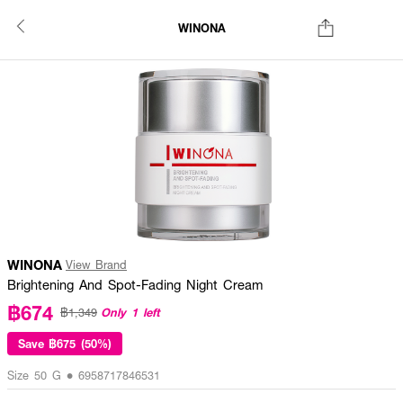
WINONA
WINONA
View Brand
Brightening And Spot-Fading Night Cream
฿674
Only 1 left
฿1,349
Save
฿675 (50%)
Size 50 G • 6958717846531