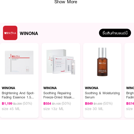
Show More
คุณสมบัติเด่น
WINONA
ซื้อสินค้าแบรนด์นี้
• CAMELLIA JAPONICA: ช่วยให้ผิวแลดูกระจ่างใส สีผิวสม่ำเสมอ
• SQUALANE: เสริมปราการผิว ช่วยปกป้องจากสิ่งกระตุ้นภายนอก
• Niacinamide: บำรุงให้ผิวดูเรียบเนียน ดูอ่อนเยาว์
• CALENDULA: ปลอบประโลม ลดความระคายเคืองผิว
• เนื้อครีมซึมง่าย เหมาะสำหรับใช้ก่อนนอน
•
เลขที่จดแจ้ง:
10-2-6700036292
WINONA
WINONA
WINONA
WIN
Brightening And Spot-
Soothing Repairing
Soothing & Moisturizing
Brig
•
ปริมาณสุทธิ:
30 กรัม
Fading Essence 1.5
Freeze-Dried Mask
Serum
Fadi
Mlx30 Pcs
(Box / 6 pcs.)
(50%)
(50%)
(50%)
฿1,199
฿554
฿849
฿57
฿2,399
฿1,109
฿1,699
size 45 ML
size 132 ML
size 30 ML
size
How to Use:
• ทาครีมให้ทั่วใบหน้าเป็นประจำก่อนนอน