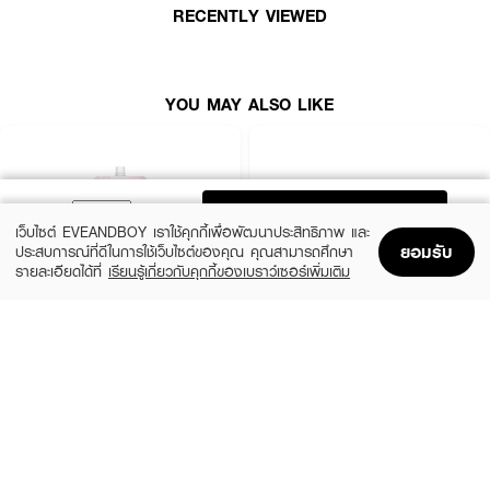
• หลีกเลี่ยงบริเวณรอบดวงตา
RECENTLY VIEWED
• เพื่อผลลัพธ์ที่ดี แนะนำใช้ร่วมกับผลิตภัณฑ์ในกลุ่ม
Winona Brightening &
Spot-Fading
YOU MAY ALSO LIKE
ADD TO BAG
เว็บไซต์ EVEANDBOY เราใช้คุกกี้เพื่อพัฒนาประสิทธิภาพ และ
ยอมรับ
ประสบการณ์ที่ดีในการใช้เว็บไซต์ของคุณ คุณสามารถศึกษา
รายละเอียดได้ที่
เรียนรู้เกี่ยวกับคุกกี้ของเบราว์เซอร์เพิ่มเติม
Home
Home
Promotions
Promotions
Shopping Bag
Shopping Bag
Account
Account
SEWA
EUCERIN
Overnight Cream&Mask
Hyaluron-Filler + Elasticity Night Cream
(34%)
(10%)
฿39
฿2,745
฿59
฿3,050
size 8 G
size 50 ML