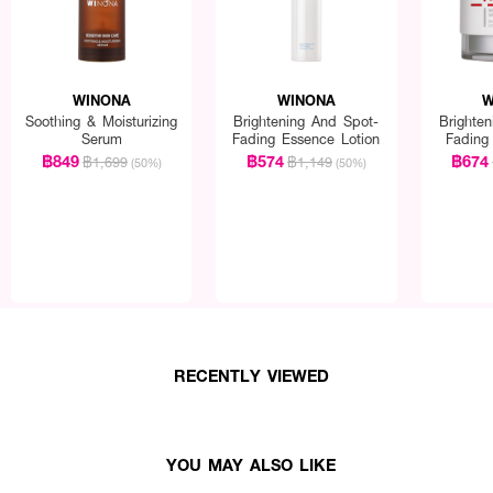
WINONA
WINONA
W
Soothing & Moisturizing
Brightening And Spot-
Brighte
Serum
Fading Essence Lotion
Fading
฿849
฿574
฿674
฿1,699
฿1,149
(50%)
(50%)
RECENTLY VIEWED
YOU MAY ALSO LIKE