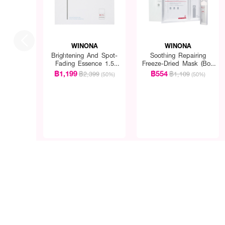
WINONA
WINONA
Brightening And Spot-
Soothing Repairing
Fading Essence 1.5
Freeze-Dried Mask (Box
Mlx30 Pcs
/ 6 pcs.)
฿1,199
฿554
฿2,399
฿1,109
(50%)
(50%)