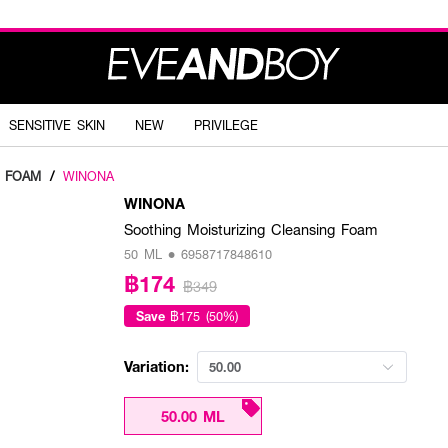
SENSITIVE SKIN
NEW
PRIVILEGE
G FOAM
/
WINONA
WINONA
Soothing Moisturizing Cleansing Foam
50 ML • 6958717848610
฿174
฿349
Save
฿175 (50%)
Variation:
50.00
50.00 ML