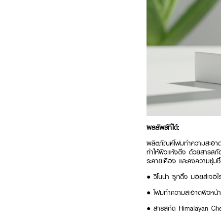
ผลลัพธ์ที่ได้:
ผลิตภัณฑ์โฟมทำความสะอาดผ
ทำให้ผิวแห้งตึง ด้วยสารสกั
ระคายเคือง และคงความชุ่มชื้
● วิโนน่า ซูทติ้ง มอยส์เจอไร
● โฟมทำความสะอาดผิวหน้าส
● สารสกัด Himalayan Cherr