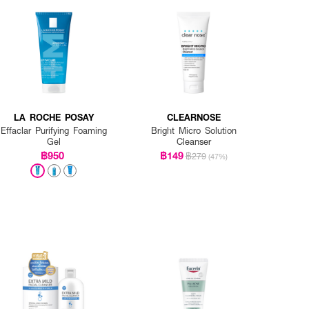
LA ROCHE POSAY
CLEARNOSE
Effaclar Purifying Foaming
Bright Micro Solution
Gel
Cleanser
฿950
฿149
฿279
(47%)