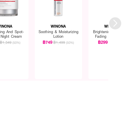
INONA
WINONA
WINONA
ning And Spot-
Soothing & Moisturizing
Brightening And Spo
 Night Cream
Lotion
Fading Essence 1.5
Mlx7 Pcs
฿749
฿299
฿1,349
฿1,499
฿599
(50%)
(50%)
(50%)