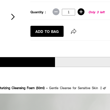
Quantity :
Only 3 left
ADD TO BAG
urizing Cleansing Foam (50ml) –
Gentle Cleanse for Sensitive Skin 💧🌿