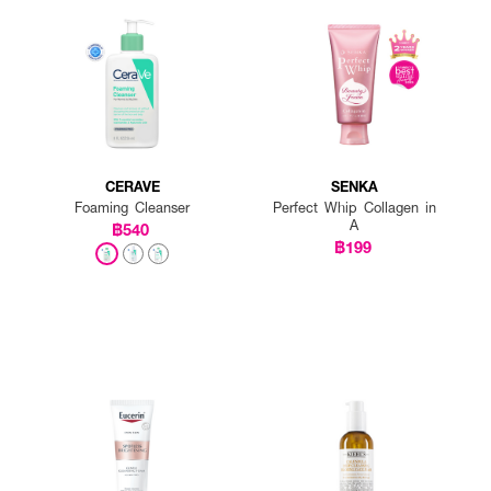
CERAVE
SENKA
Foaming Cleanser
Perfect Whip Collagen in
A
฿540
฿199