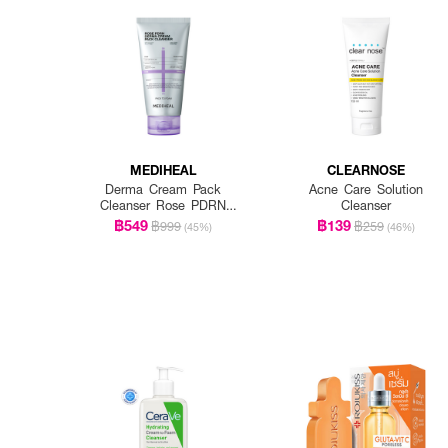
MEDIHEAL
CLEARNOSE
Derma Cream Pack
Acne Care Solution
Cleanser Rose PDRN
Cleanser
[Pore Firming]
฿549
฿139
฿999
฿259
(45%)
(46%)