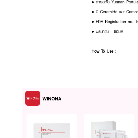
● สารสกัด Yunnan Portul
● มี Ceramide และ Carnosi
● FDA Registration no. 
● ปริมาณ - 50มล
How To Use :
● กดผลิตภัณฑ์ลงบนฝ่ามือที
● นวดเป็นวงกลมให้ทั่วใบหน้
● ล้างออกด้วยน้ำสะอาด
● สามารถใช้ได้ทุกวันเช้า-เย็น
WINONA
ทำความสะอาดผิวอย่างอ่อนโย