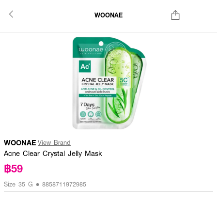
WOONAE
WOONAE
View Brand
Acne Clear Crystal Jelly Mask
฿59
Size 35 G • 8858711972985