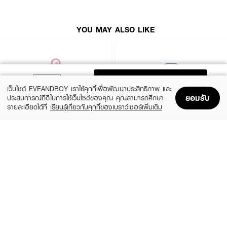
How to Use :
YOU MAY ALSO LIKE
ใช้สำหรับมาส์กบำรุงหน้า
ADD TO BAG
เว็บไซต์ EVEANDBOY เราใช้คุกกี้เพื่อพัฒนาประสิทธิภาพ และ
ยอมรับ
ประสบการณ์ที่ดีในการใช้เว็บไซต์ของคุณ คุณสามารถศึกษา
รายละเอียดได้ที่
เรียนรู้เกี่ยวกับคุกกี้ของเบราว์เซอร์เพิ่มเติม
Home
Home
Promotions
Promotions
Shopping Bag
Shopping Bag
Account
Account
ROJUKISS
BANOBAGI
5X Intensive Mask
Vita Genic Jelly Mask
(47%)
฿69
฿49
฿92
5 Variations
7 Variations