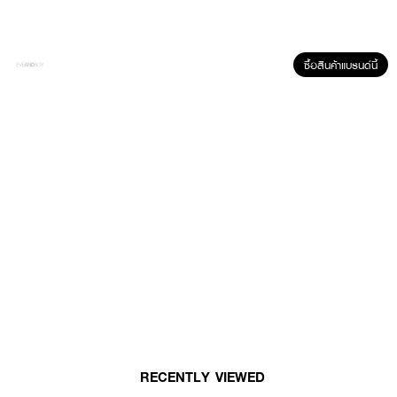
ซื้อสินค้าแบรนด์นี้
ผลลัพธ์ที่ได้ :
มาส์กหน้าบำรุงผิว สูตรบำรุงผิว ช่วยลดสิว ให้ผิวใส พร้อมควบคุมความมันบน
ใบหน้า
● WOONAE Acne Clear Crystal Jelly Mask
● วูเน่ แอคเน่ เคลียร์ คริสตัล เจลลี่ มาส์ก
● มาส์กหน้าบำรุงผิว
● สูตรลดสิว
● ปราศจากสารระคายเคือง
RECENTLY VIEWED
● ขนาด 35 ml.