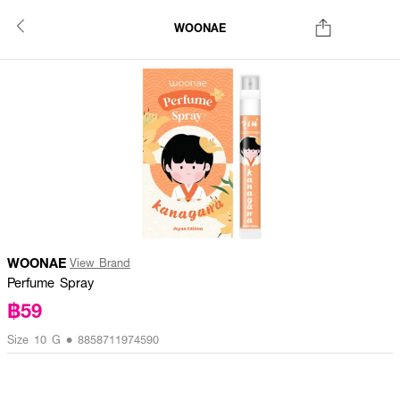
WOONAE
WOONAE
View Brand
Perfume Spray
฿59
Size 10 G • 8858711974590