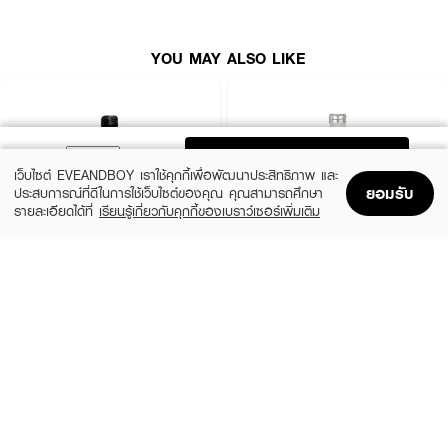
How to Use :
YOU MAY ALSO LIKE
ใช้ฉีดร่างกายตามความต้องการเพื่อให้ความหอม
ADD TO BAG
เว็บไซต์ EVEANDBOY เราใช้คุกกี้เพื่อพัฒนาประสิทธิภาพ และ
ยอมรับ
ประสบการณ์ที่ดีในการใช้เว็บไซต์ของคุณ คุณสามารถศึกษา
รายละเอียดได้ที่
เรียนรู้เกี่ยวกับคุกกี้ของเบราว์เซอร์เพิ่มเติม
Home
Home
Promotions
Promotions
Shopping Bag
Shopping Bag
Account
Account
CALVIN KLEIN
CALVIN KLEIN
CK Be EDT
CK One EDT
(35%)
(35%)
฿1,399
฿1,399
฿2,150
฿2,150
size 50 ML
size 50 ML