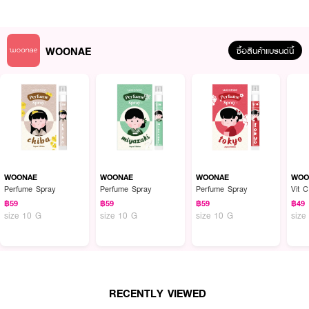
WOONAE
ซื้อสินค้าแบรนด์นี้
ผลลัพธ์ที่ได้ :
สเปรย์น้ำหอม ที่มีแนวกลิ่นเป็นเอกลักษณ์สไตล์ญี่ปุ่น ให้กลิ่นติดทนยาวนาน
WOONAE
WOONAE
WOONAE
WOO
● WOONAE Perfume Spray
Perfume Spray
Perfume Spray
Perfume Spray
Vit 
฿59
฿59
฿59
฿49
● สเปรย์น้ำหอม
size 10 G
size 10 G
size 10 G
size
● ให้กลิ่นหอมทันสมัยสไตล์ญี่ปุ่น
● กลิ่นติดทนนาน
● กลิ่นคานางาวะ หอมสะอาด สดชื่น ผ่อนคลาย
RECENTLY VIEWED
● ขนาด 10 g.