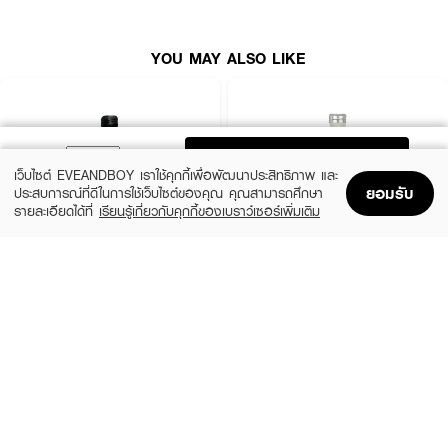
How to Use
:
YOU MAY ALSO LIKE
ใช้ฉีดร่างกายตามความต้องการเพื่อให้ความหอม
ADD TO BAG
เว็บไซต์ EVEANDBOY เราใช้คุกกี้เพื่อพัฒนาประสิทธิภาพ และ
ยอมรับ
ประสบการณ์ที่ดีในการใช้เว็บไซต์ของคุณ คุณสามารถศึกษา
รายละเอียดได้ที่
เรียนรู้เกี่ยวกับคุกกี้ของเบราว์เซอร์เพิ่มเติม
Home
Home
Promotions
Promotions
Shopping Bag
Shopping Bag
Account
Account
CALVIN KLEIN
CALVIN KLEIN
CK Be EDT
CK One EDT
(35%)
(35%)
฿1,399
฿1,399
฿2,150
฿2,150
size 50 ML
size 50 ML