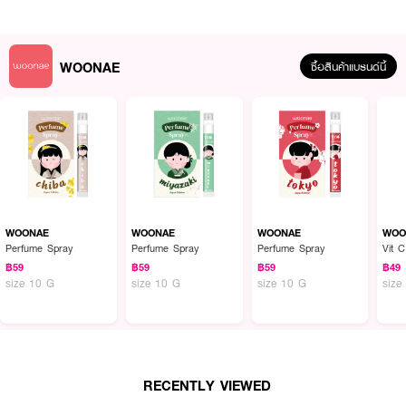
WOONAE
ซื้อสินค้าแบรนด์นี้
ผลลัพธ์ที่ได้ :
สเปรย์น้ำหอม ที่มีแนวกลิ่นเป็นเอกลักษณ์สไตล์ญี่ปุ่น ให้กลิ่นติดทนยาวนาน
WOONAE
WOONAE
WOONAE
WOO
● WOONAE Perfume Spray
Perfume Spray
Perfume Spray
Perfume Spray
Vit 
฿59
฿59
฿59
฿49
● สเปรย์น้ำหอม
size 10 G
size 10 G
size 10 G
size
● ให้กลิ่นหอมทันสมัยสไตล์ญี่ปุ่น
● กลิ่นติดทนนาน
● กลิ่นชิบะ สดชื่น นุ่มลึก น่าดึงดูด
RECENTLY VIEWED
● ขนาด 10 g.