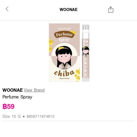
WOONAE
WOONAE
View Brand
Perfume Spray
฿59
Size 10 G • 8858711974613