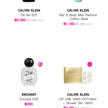
CALVIN KLEIN
CALVIN KLEIN
CK Be EDT
Hair & Body Mist Perfume
- Cotton Musk
฿2,385
฿3,180
(25%)
฿1,185
฿1,580
(25%)
ENCHANT
CALVIN KLEIN
Enchant EDP
CK ONE XM25 EDT100ml
+ Shower Gel 100ml
฿290
฿2,385