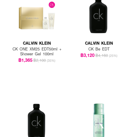
CALVIN KLEIN
CALVIN KLEIN
CK ONE XM25 EDT50ml +
CK Be EDT
Shower Gel 100ml
฿3,120
฿4,160
(25%)
฿1,365
฿2,100
(35%)