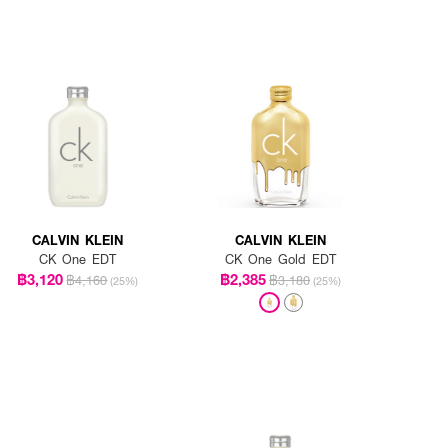
CALVIN KLEIN
CALVIN KLEIN
CK One EDT
CK One Gold EDT
฿3,120
฿2,385
฿4,160
฿3,180
(25%)
(25%)