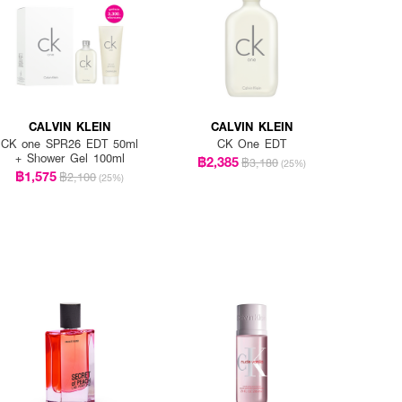
CALVIN KLEIN
CALVIN KLEIN
CK one SPR26 EDT 50ml
CK One EDT
+ Shower Gel 100ml
฿2,385
฿3,180
(25%)
฿1,575
฿2,100
(25%)