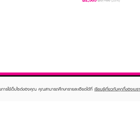
฿3,180
(25%)
ในการใช้เว็บไซต์ของคุณ คุณสามารถศึกษารายละเอียดได้ที่
เรียนรู้เกี่ยวกับคุกกี้ของเบรา
TOMER CARE
EVEANDBOY MEMBER
 Shopping
Member registration
 store