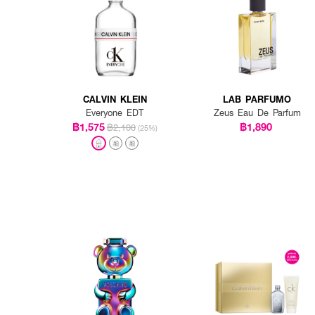
CALVIN KLEIN
LAB PARFUMO
Everyone EDT
Zeus Eau De Parfum
฿1,575
฿1,890
฿2,100
(25%)