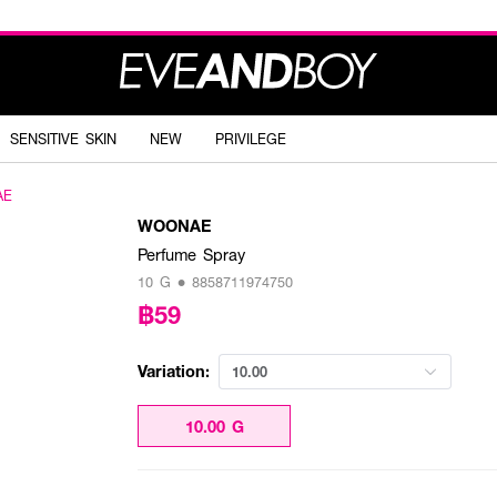
SENSITIVE SKIN
NEW
PRIVILEGE
AE
WOONAE
Perfume Spray
10 G • 8858711974750
฿59
Variation:
10.00
10.00 G