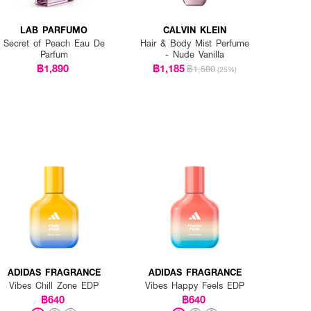
LAB PARFUMO
CALVIN KLEIN
Secret of Peach Eau De
Hair & Body Mist Perfume
Parfum
- Nude Vanilla
฿1,890
฿1,185
฿1,580
(25%)
ADIDAS FRAGRANCE
ADIDAS FRAGRANCE
Vibes Chill Zone EDP
Vibes Happy Feels EDP
฿640
฿640