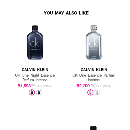
YOU MAY ALSO LIKE
CALVIN KLEIN
CALVIN KLEIN
CK One Night Essence
CK One Essence Parfum
Parfum Intense
Intense
฿1,593
฿2,700
฿2,450
฿3,600
(35%)
(25%)