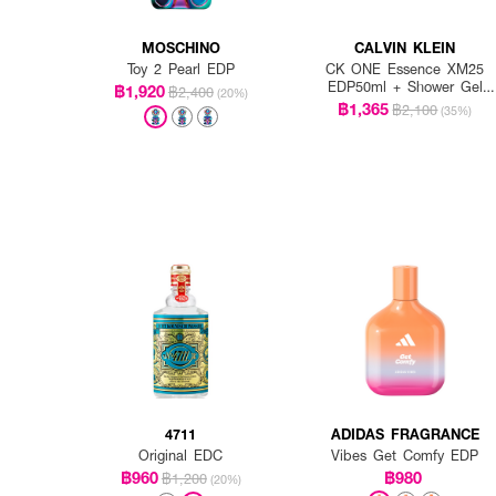
MOSCHINO
CALVIN KLEIN
Toy 2 Pearl EDP
CK ONE Essence XM25
EDP50ml + Shower Gel
฿1,920
฿2,400
(20%)
100ml
฿1,365
฿2,100
(35%)
4711
ADIDAS FRAGRANCE
Original EDC
Vibes Get Comfy EDP
฿960
฿980
฿1,200
(20%)