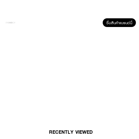
·
New Generation Nanovesicles* ช่วยนำพาสารบำรุงสู่ผิว
·
ผิวดูอิ่มฟู เรียบเนียน และสุขภาพดี
ซื้อสินค้าแบรนด์นี้
·
เนื้อบางเบา ซึมง่าย สบายผิว
· FDA Registration No. : 74-1-6800038639
How To Use :
ทาบำรุงผิวหน้าและลำคอเป็นประจำ เช้า-เย็น
RECENTLY VIEWED