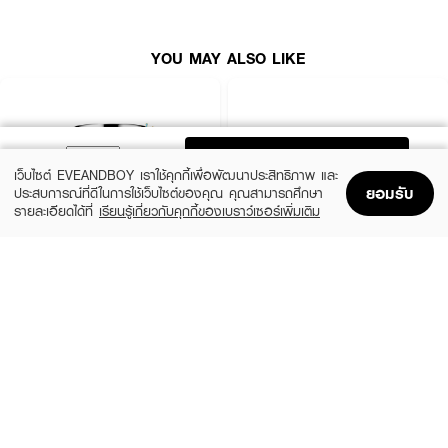
YOU MAY ALSO LIKE
ADD TO BAG
เว็บไซต์ EVEANDBOY เราใช้คุกกี้เพื่อพัฒนาประสิทธิภาพ และ
ยอมรับ
ประสบการณ์ที่ดีในการใช้เว็บไซต์ของคุณ คุณสามารถศึกษา
รายละเอียดได้ที่
เรียนรู้เกี่ยวกับคุกกี้ของเบราว์เซอร์เพิ่มเติม
Home
Home
Promotions
Promotions
Shopping Bag
Shopping Bag
Account
Account
CLINIQUE
SKINTIFIC
Moisture Surge Extended Replenishing
5X Ceramide Barrier Moisture Gel
Hydrator
(50%)
฿339
฿679
(10%)
฿1,791
฿1,990
4 Variations
size 50 ML