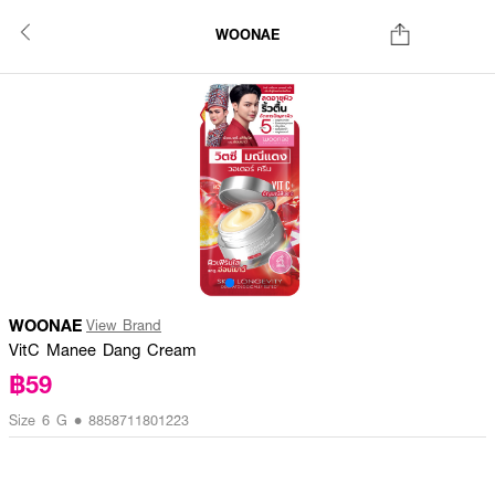
WOONAE
WOONAE
View Brand
VitC Manee Dang Cream
฿59
Size 6 G • 8858711801223