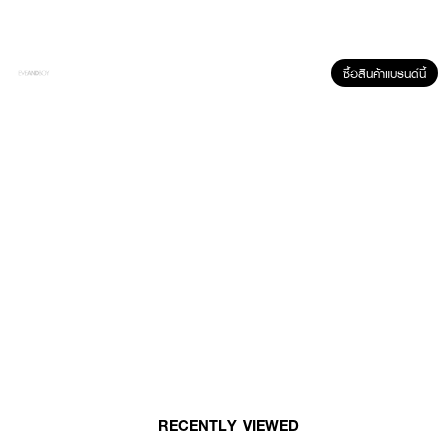
● สารสกัดจากธรรมชาติ 9 ชนิด
● เคราตินโปรตีน บำรุงผมล้ำลึก
● ผมนุ่มลื่น สีสวย กลิ่นหอม
ซื้อสินค้าแบรนด์นี้
● เลขที่จดแจ้ง : 10-2-6800009895
ส่วนผสมหลักเพื่อการบำรุง:
● ดอกอัญชัน & โสมเกาหลี – บำรุงรากผมให้แข็งแรง
● ว่านหางจระเข้ – ลดการระคายเคือง เติมความชุ่มชื้น
● เชียบัตเตอร์ & แมคคาเดเมีย – เคลือบผมนุ่มลื่น มีน้ำหนัก
● แอปเปิ้ลสวิส & เฮอโช่วอู (สมุนไพรจีน) – บำรุงผมใหม่ ชะลอผมหงอก
อุปกรณ์ภายในกล่อง:
●
Colorant 01
● Developer 02
RECENTLY VIEWED