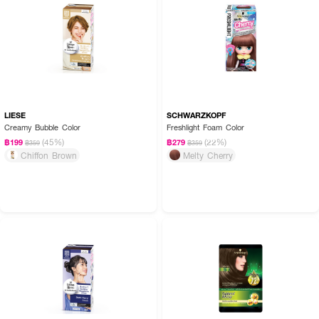
How To Use:
1. สวมถุงมือและคลุมไหล่กันเปื้อน
2. เท Colorant 01 ลงใน Developer 02 (ห้ามเขย่าแรง)
3. ปั๊มโฟม ชโลมให้ทั่วผมแห้ง ทิ้งไว้ 20-30 นาที
LIESE
SCHWARZKOPF
4. ล้างออกและบำรุงด้วย Treatment 03
Creamy Bubble Color
Freshlight Foam Color
(45%)
(22%)
฿199
฿279
฿359
฿359
Chiffon Brown
Melty Cherry
FAQ:
● โฟมย้อมผม XO1 ต่างจากยี่ห้ออื่นยังไง? : คัดสรรสารสกัดธรรมชาติ ผสาน
เคราติน บำรุงผมล้ำลึก
● สี MOCHA (DARK CHOCOLATE BROWN) เหมาะกับใคร? : เหมาะกับคนที่
ต้องการเปลี่ยนสีผมโทนเข้ม ดูสุภาพ น่าเชื่อถือ
● ย้อมผมบ่อยๆ จะทำให้ผมเสียไหม? : XO1 มีส่วนผสมช่วยบำรุง ลดผมแห้งเสีย
ขณะทำสี