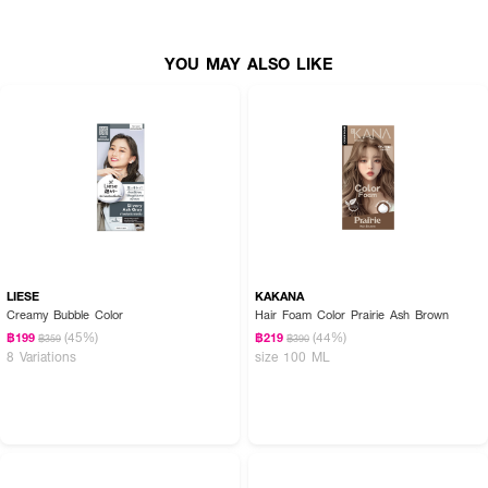
● Treatment 03
● ฝาปั๊ม
YOU MAY ALSO LIKE
● ถุงมือ
● คู่มือการใช้งาน
ส่วนผสมสำคัญใน Colorant 01:
WATER, COCAMIDOPROPYL BETAINE, SODIUM LAURETH SULFATE,
ISOPROPYL ALCOHOL, ETHANOLAMINE, AMMONIUM HYDROXIDE,
PROPYLENE GLYCOL, SODIUM SULFITE, PEG-150, THIOGLYCOLIC
ACID, RESORCINOL, N,N-BIS(2-HYDROXYETHYL)-P-
PHENYLENEDIAMINE SULFATE, TETRASODIUM EDTA, PARFUM,
LIESE
KAKANA
CLITORIA TERNATEA FLOWER EXTRACT, ALOE BARBADENSIS LEAF
Creamy Bubble Color
Hair Foam Color Prairie Ash Brown
EXTRACT, HYDROLYZED KERATIN, PANAX QUINQUEFOLIUS ROOT
(45%)
(44%)
฿199
฿219
฿359
฿390
EXTRACT, POLYGONUM MULTIFLORUM ROOT EXTRACT,
8 Variations
size 100 ML
MACADAMIA TERNIFOLIA SEED EXTRACT, CITRUS LIMON FRUIT
EXTRACT, 1-HYDROXYETHYL 4,5-DIAMINO PYRAZOLE SULFATE, P-
AMINOPHENOL, 4-CHLORORESORCINOL, SODIUM HYDROSULFITE,
M-AMINOPHENOL, 2-AMINO-4-HYDROXYETHYLAMINOANISOLE
SULFATE, SODIUM LAURYL SULFATE, BUTYROSPERMUM PARKII
(SHEA BUTTER) EXTRACT, MALUS DOMESTICA FRUIT EXTRACT