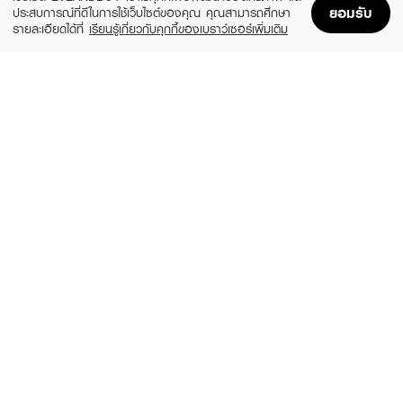
ยอมรับ
ประสบการณ์ที่ดีในการใช้เว็บไซต์ของคุณ คุณสามารถศึกษา
รายละเอียดได้ที่
เรียนรู้เกี่ยวกับคุกกี้ของเบราว์เซอร์เพิ่มเติม
Home
Home
Promotions
Promotions
Shopping Bag
Shopping Bag
Account
Account
KAKANA
XO1. HAIR COLOR FOAM
Hair Foam Color Red Rum Bright Red
Xo1. Hair Color Foam
(44%)
฿219
฿280
฿390
size 100 ML
CLOUDY(LIGHT ASH BLONDE)
XO1. HAIR COLOR FOAM
XO1. HAIR COLOR FOAM
Xo1. Hair Color Foam
Xo1. Hair Color Foam
฿280
฿280