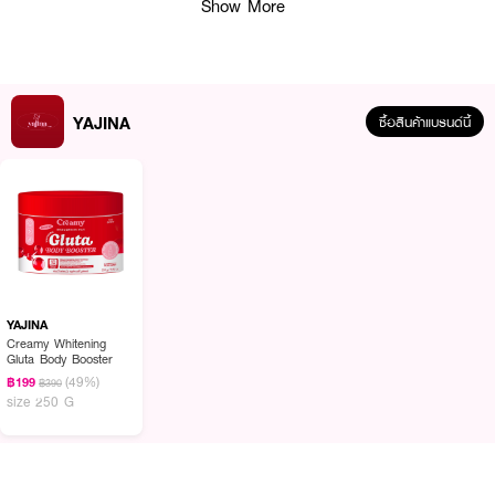
Show More
YAJINA
ซื้อสินค้าแบรนด์นี้
ผลลัพธ์ที่ได้ :
YAJINA Creamy Whitening Gluta Body Booster
ครีมมี่ ไวท์เทนนิ่ง กลูต้า
บอดี้ บูสเตอร์ ผลิตภัณฑ์ครีมบำรุงผิวโสมเกาหลีที่ช่วยฟื้นฟูผิวให้แลดูกระจ่างใส
อย่างเป็นธรรมชาติ ช่วยผลัดเซลล์ผิวอย่างอ่อนโยน จาก AHA ผลไม้เผยผิวเรียบ
เนียน สีผิวแลดูสม่ำเสมอ ผสานสารสกัดและ วิตามินที่ช่วยบำรุงผิวให้นุ่มชุ่มชื้น ผิว
YAJINA
ดูสุขภาพดี
Creamy Whitening
Gluta Body Booster
· ช่วยบำรุงผิวให้กระจ่างใส ลดความหมองคล้ำ
(49%)
฿199
฿390
size 250 G
· ปรับสีผิวให้ดูสม่ำเสมอขึ้น
· เติมความชุ่มชื้นให้ผิว เนียนนุ่ม ไม่แห้งกร้าน
· ช่วยผลัดเซลล์ผิวอย่างอ่อนโยน เผยผิวใหม่ที่ดูสดใส