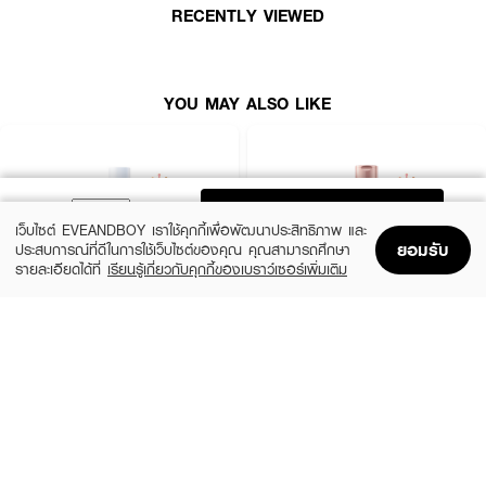
RECENTLY VIEWED
· ลดเลือนจุดด่างดำและรอยหมองสะสม
· ฟื้นฟูผิวให้ดูสุขภาพดี เปล่งปลั่ง
· FDA Registration No. : 65-1-68-00010411
YOU MAY ALSO LIKE
How To Use :
ทาบริเวณผิวกายเป็นประจำทุกวัน
ADD TO BAG
เว็บไซต์ EVEANDBOY เราใช้คุกกี้เพื่อพัฒนาประสิทธิภาพ และ
ยอมรับ
ประสบการณ์ที่ดีในการใช้เว็บไซต์ของคุณ คุณสามารถศึกษา
รายละเอียดได้ที่
เรียนรู้เกี่ยวกับคุกกี้ของเบราว์เซอร์เพิ่มเติม
Home
Home
Promotions
Promotions
Shopping Bag
Shopping Bag
Account
Account
CERAVE
EUCERIN
Daily Moisturizing Lotion
Spotless Brightening Skin Tone Perfecting
Body Lotion
฿290
(10%)
฿531
฿590
size 88 ML
size 250 ML