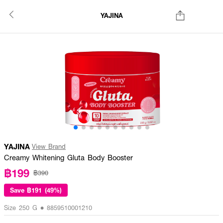
YAJINA
YAJINA
View Brand
Creamy Whitening Gluta Body Booster
฿199
฿390
Save
฿191 (49%)
Size 250 G • 8859510001210