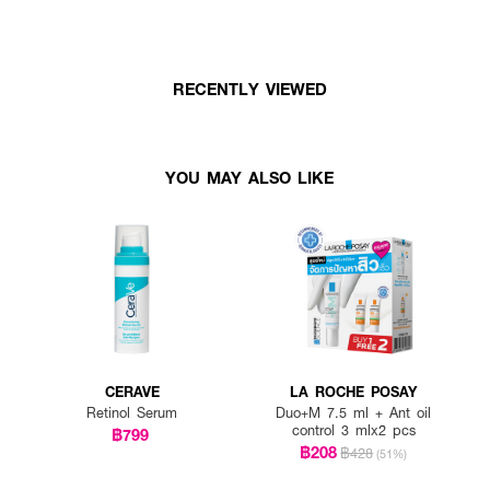
RECENTLY VIEWED
YOU MAY ALSO LIKE
CERAVE
LA ROCHE POSAY
Retinol Serum
Duo+M 7.5 ml + Ant oil
control 3 mlx2 pcs
฿799
฿208
฿428
(51%)