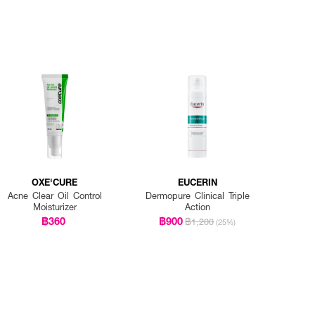
OXE'CURE
EUCERIN
Acne Clear Oil Control
Dermopure Clinical Triple
Moisturizer
Action
฿360
฿900
฿1,200
(25%)