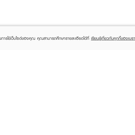
ในการใช้เว็บไซต์ของคุณ คุณสามารถศึกษารายละเอียดได้ที่
เรียนรู้เกี่ยวกับคุกกี้ของเบรา
TOMER CARE
EVEANDBOY MEMBER
 Shopping
Member registration
 store
t us