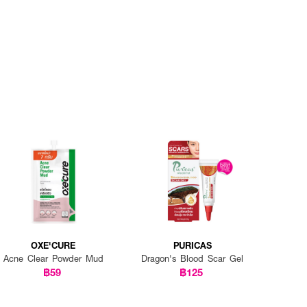
OXE'CURE
PURICAS
Acne Clear Powder Mud
Dragon's Blood Scar Gel
฿59
฿125