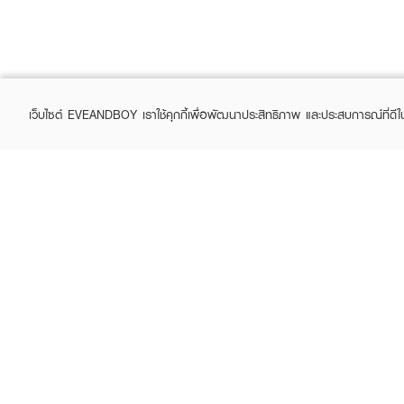
เว็บไซต์ EVEANDBOY เราใช้คุกกี้เพื่อพัฒนาประสิทธิภาพ และประสบการณ์ที่ดี
ABOUT EVEANDBOY
CUS
Brand story
Online
Privacy Policy
Find a
Terms and Conditions
Contac
Sell on EVEANDBOY
Whistleblowing