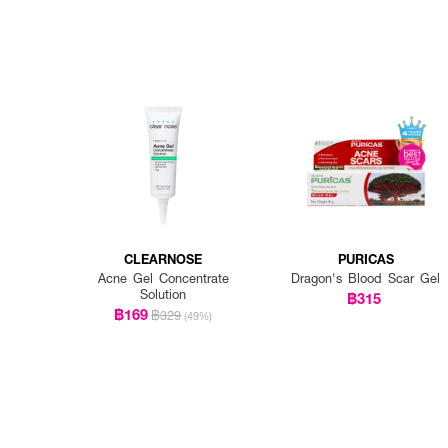
CLEARNOSE
PURICAS
Acne Gel Concentrate
Dragon's Blood Scar Gel
Solution
฿315
฿169
฿329
(49%)