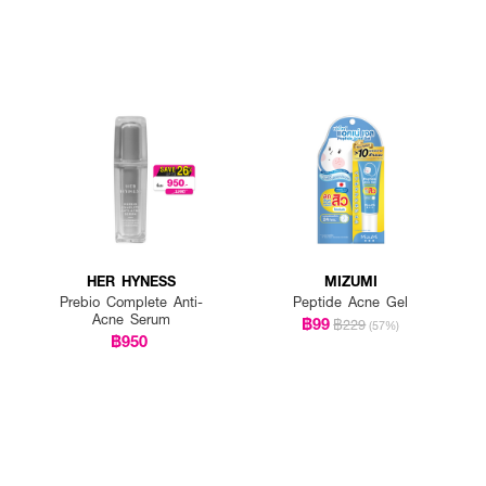
HER HYNESS
MIZUMI
Prebio Complete Anti-
Peptide Acne Gel
Acne Serum
฿99
฿229
(57%)
฿950