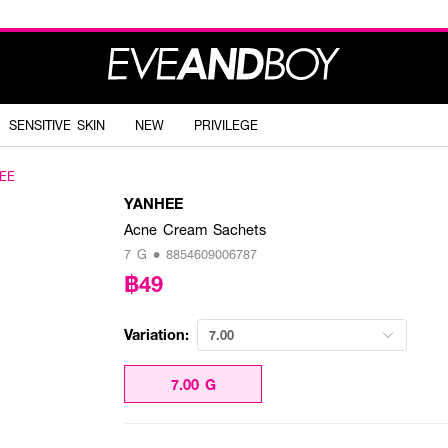
SENSITIVE SKIN
NEW
PRIVILEGE
EE
YANHEE
Acne Cream Sachets
7 G • 8854609006787
฿49
Variation:
7.00
7.00 G