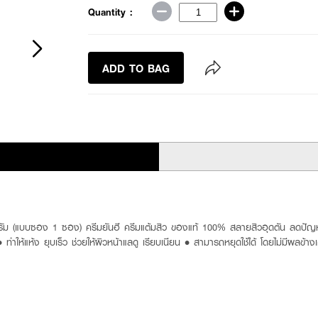
Quantity :
ADD TO BAG
ม (แบบซอง 1 ซอง) ครีมยันฮี ครีมแต้มสิว ของแท้ 100% สลายสิวอุดตัน ลดปัญหาสิ
้แห้ง ยุบเร็ว ช่วยให้ผิวหน้าแลดู เรียบเนียน • สามารถหยุดใช้ได้ โดยไม่มีผลข้างเ