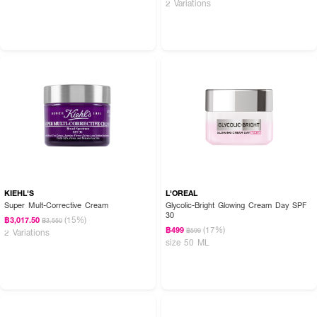
2 Variations
KIEHL'S
L'OREAL
Super Mult-Corrective Cream
Glycolic-Bright Glowing Cream Day SPF
30
(15%)
฿3,017.50
฿3,550
(17%)
฿499
฿599
2 Variations
size 50 ML