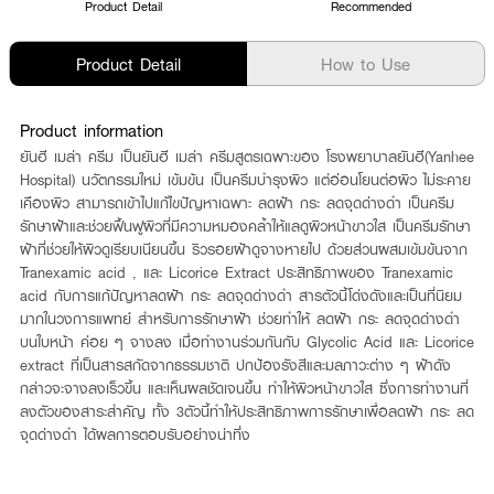
Product Detail
Recommended
Product Detail
How to Use
Product information
ยันฮี เมล่า ครีม เป็นยันฮี เมล่า ครีมสูตรเฉพาะของ โรงพยาบาลยันฮี(Yanhee
Hospital) นวัตกรรมใหม่ เข้มข้น เป็นครีมบำรุงผิว แต่อ่อนโยนต่อผิว ไม่ระคาย
เคืองผิว สามารถเข้าไปแก้ไขปัญหาเฉพาะ ลดฝ้า กระ ลดจุดด่างดำ เป็นครีม
รักษาฝ้าและช่วยฟื้นฟูผิวที่มีความหมองคล้ำให้แลดูผิวหน้าขาวใส เป็นครีมรักษา
ฝ้าที่ช่วยให้ผิวดูเรียบเนียนขึ้น ริวรอยฝ้าดูจางหายไป ด้วยส่วนผสมเข้มข้นจาก
Tranexamic acid , และ Licorice Extract ประสิทธิภาพของ Tranexamic
acid กับการแก้ปัญหาลดฝ้า กระ ลดจุดด่างดำ สารตัวนี้โด่งดังและเป็นที่นิยม
มากในวงการแพทย์ สำหรับการรักษาฝ้า ช่วยทำให้ ลดฝ้า กระ ลดจุดด่างดำ
บนใบหน้า ค่อย ๆ จางลง เมื่อทำงานร่วมกันกับ Glycolic Acid และ Licorice
extract ที่เป็นสารสกัดจากธรรมชาติ ปกป้องรังสีและมลภาวะต่าง ๆ ฝ้าดัง
กล่าวจะจางลงเร็วขึ้น และเห็นผลชัดเจนขึ้น ทำให้ผิวหน้าขาวใส ซึ่งการทำงานที่
ลงตัวของสาระสำคัญ ทั้ง 3ตัวนี้ทำให้ประสิทธิภาพการรักษาเพื่อลดฝ้า กระ ลด
จุดด่างดำ ได้ผลการตอบรับอย่างน่าทึ่ง