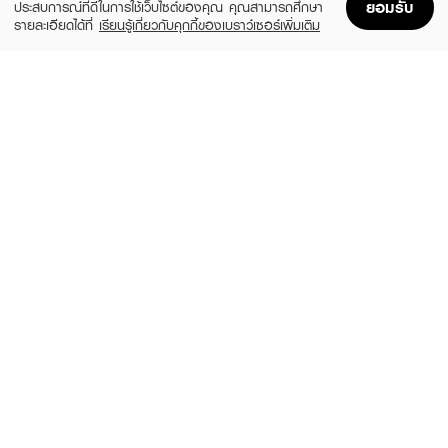
ยอมรับ
ประสบการณ์ที่ดีในการใช้เว็บไซต์ของคุณ คุณสามารถศึกษา
รายละเอียดได้ที่
เรียนรู้เกี่ยวกับคุกกี้ของเบราว์เซอร์เพิ่มเติม
Home
Home
Promotions
Promotions
Shopping Bag
Shopping Bag
Account
Account
AM HERB
GLAD2GLOW
Ultra Post Biolift Aging Cream
Bright Up Brightening Day Cream
(80%)
฿1,390
฿69
฿339
size 30 G
size 30 ML
EUCERIN
LALIO
Hyaluron (3X) Filler Day Bright SPF30 50
Gluta Milk Whitening Cream
ml
฿69
(10%)
฿1,620
฿1,800
size 80 ML