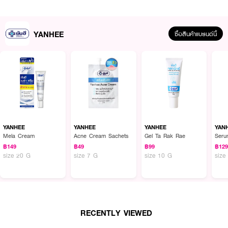
YANHEE
ซื้อสินค้าแบรนด์นี้
YANHEE
YANHEE
YANHEE
YAN
Mela Cream
Acne Cream Sachets
Gel Ta Rak Rae
Seru
฿149
฿49
฿99
฿12
size 20 G
size 7 G
size 10 G
size
RECENTLY VIEWED