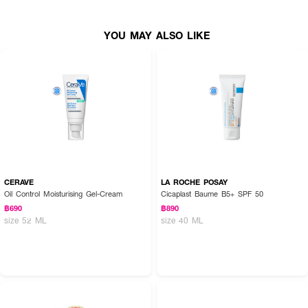
YOU MAY ALSO LIKE
CERAVE
LA ROCHE POSAY
Oil Control Moisturising Gel-Cream
Cicaplast Baume B5+ SPF 50
฿690
฿890
size 52 ML
size 40 ML