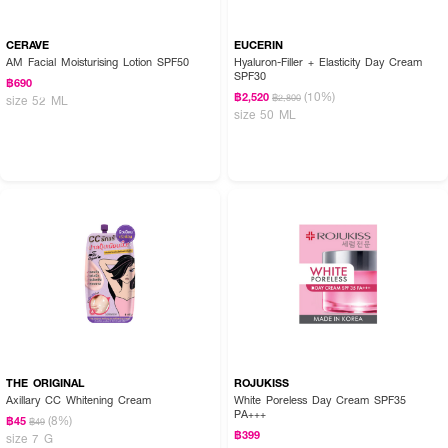
CERAVE
EUCERIN
AM Facial Moisturising Lotion SPF50
Hyaluron-Filler + Elasticity Day Cream
SPF30
฿690
(10%)
฿2,520
฿2,800
size 52 ML
size 50 ML
THE ORIGINAL
ROJUKISS
Axillary CC Whitening Cream
White Poreless Day Cream SPF35
PA+++
(8%)
฿45
฿49
฿399
size 7 G