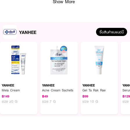
Show More
How To Use :
ใช้ YANHEE Nian Pong kat Piew Body Scrub สำหรับขัด สครับผิวหน้าและผิว
สัปดาห์ละ 2 ครั้ง
YANHEE
ซื้อสินค้าแบรนด์นี้
YANHEE
YANHEE
YANHEE
YAN
Mela Cream
Acne Cream Sachets
Gel Ta Rak Rae
Seru
฿149
฿49
฿99
฿12
size 20 G
size 7 G
size 10 G
size