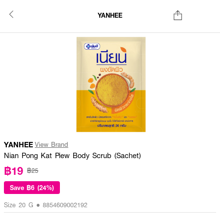
YANHEE
YANHEE
View Brand
Nian Pong Kat Piew Body Scrub (Sachet)
฿19
฿25
Save
฿6 (24%)
Size 20 G • 8854609002192