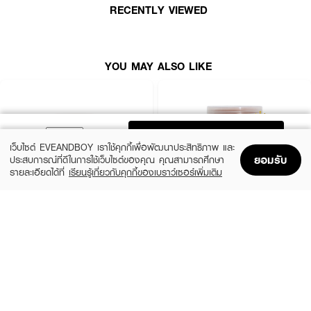
RECENTLY VIEWED
YOU MAY ALSO LIKE
ADD TO BAG
เว็บไซต์ EVEANDBOY เราใช้คุกกี้เพื่อพัฒนาประสิทธิภาพ และ
ยอมรับ
ประสบการณ์ที่ดีในการใช้เว็บไซต์ของคุณ คุณสามารถศึกษา
รายละเอียดได้ที่
เรียนรู้เกี่ยวกับคุกกี้ของเบราว์เซอร์เพิ่มเติม
Home
Home
Promotions
Promotions
Shopping Bag
Shopping Bag
Account
Account
SUGAR GLUTA
SUGAR GLUTA
Coffee & Coconut Scrub
Scrub
(30%)
(50%)
฿139
฿99
฿199
฿198
size 700 G
Tamarind