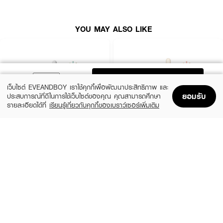
YOU MAY ALSO LIKE
ADD TO BAG
เว็บไซต์ EVEANDBOY เราใช้คุกกี้เพื่อพัฒนาประสิทธิภาพ และ
ยอมรับ
ประสบการณ์ที่ดีในการใช้เว็บไซต์ของคุณ คุณสามารถศึกษา
รายละเอียดได้ที่
เรียนรู้เกี่ยวกับคุกกี้ของเบราว์เซอร์เพิ่มเติม
Home
Home
Promotions
Promotions
Shopping Bag
Shopping Bag
Account
Account
SKIN1004
ESTEE LAUDER
Madagascar Centella Ampoule
Advanced Night Repair Synchronized
Multi-Recovery Complex
(42%)
฿459
฿790
(10%)
฿4,590
฿5,100
2 Variations
size 50 ML