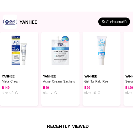
· เนื้อเซรั่มบางเบา ซึมเร็ว ไม่มัน
· FDA Registration No. : 12-1-6700023806
YANHEE
ซื้อสินค้าแบรนด์นี้
How To Use :
ทาบริเวณใบหน้า เป็นประจำ วันละ 1 ครั้ง ก่อนนอน
YANHEE
YANHEE
YANHEE
YAN
Mela Cream
Acne Cream Sachets
Gel Ta Rak Rae
Seru
฿149
฿49
฿99
฿12
size 20 G
size 7 G
size 10 G
size
RECENTLY VIEWED