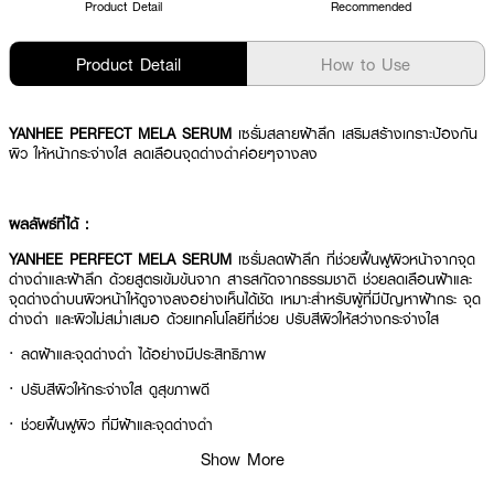
Product Detail
Recommended
Product Detail
How to Use
YANHEE PERFECT MELA SERUM
เซรั่มสลายฝ้าลึก เสริมสร้างเกราะป้องกัน
ผิว ให้หน้ากระจ่างใส ลดเลือนจุดด่างดำค่อยๆจางลง
ผลลัพธ์ที่ได้ :
YANHEE PERFECT MELA SERUM
เซรั่มลดฝ้าลึก ที่ช่วยฟื้นฟูผิวหน้าจากจุด
ด่างดำและฝ้าลึก ด้วยสูตรเข้มข้นจาก สารสกัดจากธรรมชาติ ช่วยลดเลือนฝ้าและ
จุดด่างดำบนผิวหน้าให้ดูจางลงอย่างเห็นได้ชัด เหมาะสำหรับผู้ที่มีปัญหาฝ้ากระ จุด
ด่างดำ และผิวไม่สม่ำเสมอ ด้วยเทคโนโลยีที่ช่วย ปรับสีผิวให้สว่างกระจ่างใส
· ลดฝ้าและจุดด่างดำ ได้อย่างมีประสิทธิภาพ
· ปรับสีผิวให้กระจ่างใส ดูสุขภาพดี
· ช่วยฟื้นฟูผิว ที่มีฝ้าและจุดด่างดำ
Show More
· ลดเลือนจุดด่างดำ ให้ผิวหน้าเนียนเรียบ