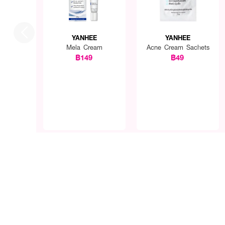
📝
วิธีใช้
หมุนฝาเปิด แล้วดึงก้านลิป
เลขจดแจ้ง: 12-1-6800002
YANHEE
YANHEE
Mela Cream
Acne Cream Sachets
฿149
฿49