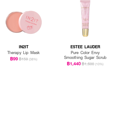
IN2IT
ESTEE LAUDER
Therapy Lip Mask
Pure Color Envy
Smoothing Sugar Scrub
฿99
฿159
(38%)
฿1,440
฿1,600
(10%)