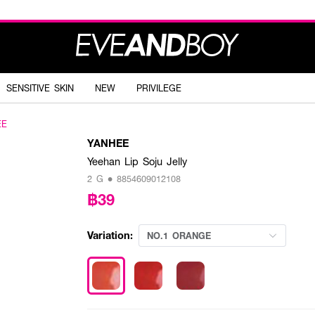
SENSITIVE SKIN
NEW
PRIVILEGE
EE
YANHEE
Yeehan Lip Soju Jelly
2 G • 8854609012108
฿39
Variation:
NO.1 ORANGE