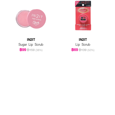
IN2IT
IN2IT
Sugar Lip Scrub
Lip Scrub
฿99
฿69
฿159
฿139
(38%)
(50%)