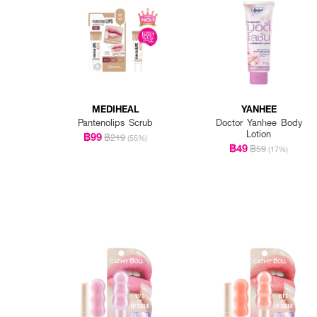
MEDIHEAL
YANHEE
Pantenolips Scrub
Doctor Yanhee Body
Lotion
฿99
฿219
(55%)
฿49
฿59
(17%)