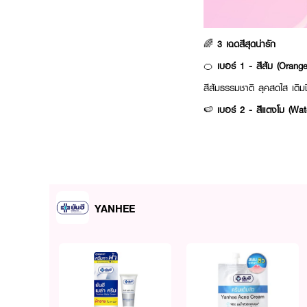
🌈
3 เฉดสีสุดน่ารัก
🍊
เบอร์ 1 - สีส้ม (Orang
สีส้มธรรมชาติ ลุคสดใส เติมชี
🍉
เบอร์ 2 - สีแตงโม (Wa
สีชมพูอมแดงแบบแตงโม หวาน
🍒
เบอร์ 3 - สีเชอร์รี่ (Che
แดงอมชมพู กลิ่นอายสไตล์คุ
💄
คุณสมบัติเด่น
YANHEE
ลิปเนื้อเจลลี่ เกลี่ยง่าย ไม่เห
สีแน่น ติดทนนาน
ปกป้องริมฝีปากจากแสงแด
บำรุงให้ริมฝีปากชุ่มชื้น ไม่แ
พกพาสะดวก แพ็กเกจน่ารักเ