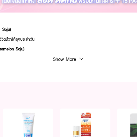
e Soju)
วิตชีวาให้ลุคประจำวัน
termelon Soju)
ละมุน สายเกาน่ารักสุดๆ
Show More
rry Soju)
ณหนู ดูสดใสแต่มีพลัง
นียว
ดด้วย SPF15 PA++
ห้งแตก
กาหลีสุดๆ