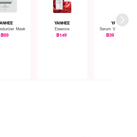
ANHEE
YANHEE
YANHEE
sturizer Mask
Essence
Serum Vit C Sachet
฿69
฿149
฿39
฿49
(20%)