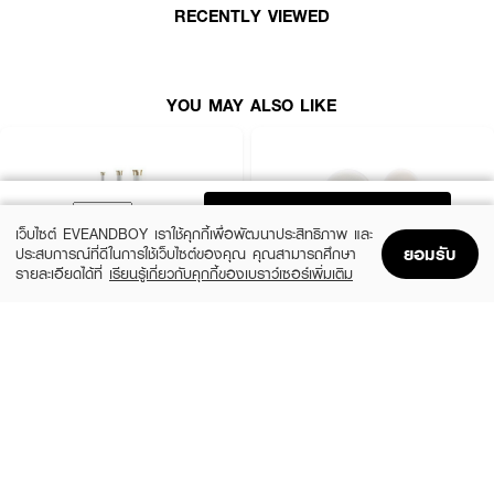
RECENTLY VIEWED
YOU MAY ALSO LIKE
ADD TO BAG
เว็บไซต์ EVEANDBOY เราใช้คุกกี้เพื่อพัฒนาประสิทธิภาพ และ
ยอมรับ
ประสบการณ์ที่ดีในการใช้เว็บไซต์ของคุณ คุณสามารถศึกษา
รายละเอียดได้ที่
เรียนรู้เกี่ยวกับคุกกี้ของเบราว์เซอร์เพิ่มเติม
Home
Home
Promotions
Promotions
Shopping Bag
Shopping Bag
Account
Account
VIVID&VOGUE
ASHLEY
Curling Iron Auto VAV022B AI 3in1
AA174-01 Ashley Hair Cutter
• ด้วยคุณลักษณะพิเศษของขนหมูป่า สามารถช่วยเพิ่มความเงางามให้กับเส้นผม
(14%)
฿1,999
฿59
฿69
เพราะว่าขนหมูป่าจะมีความใก้ลเคียงกับมนุษย์ ทำให้น้ำมันธรรมชาติของผิวหนังคน
size 1 PCS
2 Variations
เกาะตัวไปกับหวีได้ เป็นการบำรุงเส้นผมจากรากสู่ปลายผมโดยธรรมชาติที่สุด
• ลดไฟฟ้าสถิตและยับยั้งเชื้อแบคทีเรีย
• สามารถใช้งานคู่กับไดร์เป่าผมได้