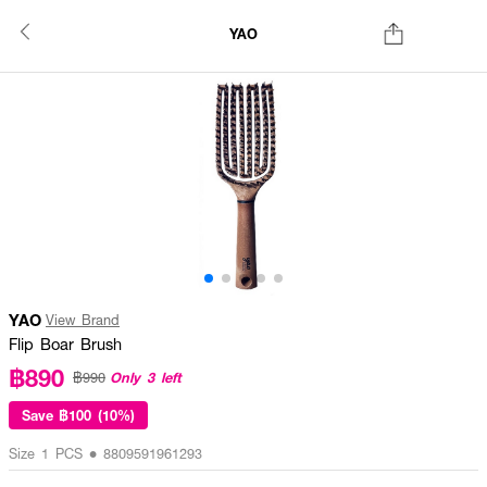
YAO
YAO
View Brand
Flip Boar Brush
฿890
Only 3 left
฿990
Save
฿100 (10%)
Size 1 PCS • 8809591961293