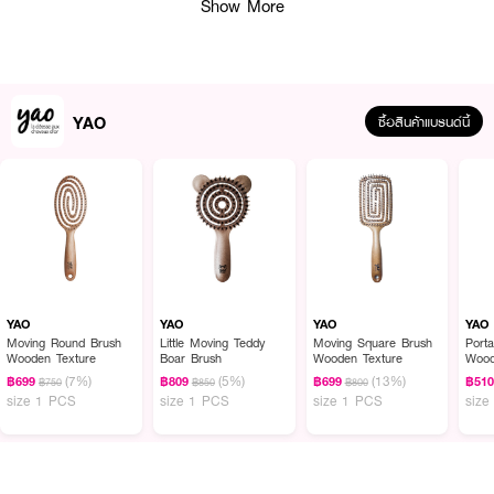
Show More
YAO
ซื้อสินค้าแบรนด์นี้
ผลลัพธ์ที่ได้ :
YAO Flip Boar Brush
แปรงหวีผมขนาดใหญ่ทรงสี่เหลี่ยม สามารถวางตั้งได้ ขน
แปรง 2 ชั้น ที่ผสมผสานระหว่าขนหมูป่าธรรมชาติและไนลอน ออกแบบมาเพื่อช่วย
YAO
YAO
YAO
YAO
เพิ่มวอลลุ่มให้กับเส้นผมโดยเฉพาะ
Moving Round Brush
Little Moving Teddy
Moving Square Brush
Port
Wooden Texture
Boar Brush
Wooden Texture
Wood
(7%)
(5%)
(13%)
฿699
฿809
฿699
฿51
฿750
฿850
฿800
size 1 PCS
size 1 PCS
size 1 PCS
size