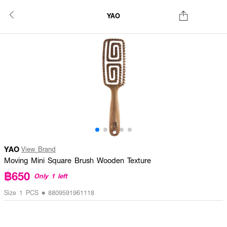
YAO
YAO
View Brand
Moving Mini Square Brush Wooden Texture
฿650
Only 1 left
Size 1 PCS • 8809591961118