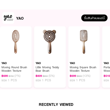
YAO
ซื้อสินค้าแบรนด์นี้
ผลลัพธ์ที่ได้ :
•
ออกแบบมาให้มีขนาดปานกลาง และมีปริมาณเส้นแปรงน้อยกว่ารุ่นอื่น เพื่อให้
เหมาะสมกับผมสั้นระดับบ่า ที่มีปัญหาเส้นผมพันกันน้อย
•
ด้วยตัวแปรงและปุ่มที่ออกแบบมาพิเศษ ทำให้ในขณะที่หวีผมทุกครั้ง จะรู้สึก
เหมือนได้นวดหนังศรีษะเสมอ
YAO
YAO
YAO
YAO
Moving Round Brush
Little Moving Teddy
Moving Square Brush
Port
•
สามารถใช้ได้ทั้งตอนผมแห้ง และตอนผมเปียก หรือแม้กระทั้งใช้ในระหว่างการทำ
Wooden Texture
Boar Brush
Wooden Texture
Wood
ทรีตเม้นผม หมักผม ในระหว่างอาบน้ำ ช่วยเพิ่มประสิทธิภาพในการทำทรีตเม้น ไม่
(7%)
(5%)
(13%)
฿699
฿809
฿699
฿51
฿750
฿850
฿800
ทำให้ผมหลุดร่วง สางง่าย
size 1 PCS
size 1 PCS
size 1 PCS
size
•
ทำความสะอาดง่าย ไม่สะสมเชื้อโรค ด้วยการออกแบบพิเศษที่ไม่จำเป็นต้องมีฐาน
รองแต่ก็ยังส่งแรงให้หวีผมได้ง่าย ไม่พันกัน แถมผมก็ไม่สกปรก
•
ใช้งานคู่กับไดร์เป่าผมได้ ด้วยการออกแบบของหวีที่ให้ลมร้อนสามารถถ่ายผ่าน
ระหว่างหวีไปถึงผมได้เลย ทำให้ผมแห้งเร็วขึ้น
RECENTLY VIEWED