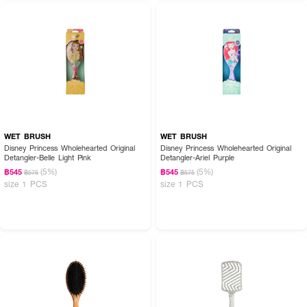
• ใช้งานคู่กับไดร์เป่าผมได้ ด้วยการออกแบบของหวีที่ให้ลมร้อนสามารถเป่าผ่าน
ระหว่างหวีไปถึงผมได้ ทำให้ผมแห้งเร็วขึ้น
• ตัวซี่แปรงมีการเคลือบสารแอนตี้แบคทีเรีย
• ลดการเกิดผมชี้ฟูและไฟฟ้าสถิต
• ด้ามจับถนัดมือ สามารถบังคับหวีไปในทิศทางต่างๆ ได้ง่าย
• วัสดุทำจากพลาสติกลายไม้ธรรมชาติ
WET BRUSH
WET BRUSH
• ขนาด 92g.
Disney Princess Wholehearted Original
Disney Princess Wholehearted Original
Detangler-Belle Light Pink
Detangler-Ariel Purple
How To Use :
(5%)
(5%)
฿545
฿545
฿575
฿575
ใช้
YAO Moving Round Brush Wooden Texture
สำหรับหวีผม
size 1 PCS
size 1 PCS