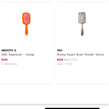
SMOOTH E
YAO
SME Superbrush - Orange
Moving Square Brush Wooden Texture
(13%)
฿895
฿699
฿800
5 Variations
size 1 PCS