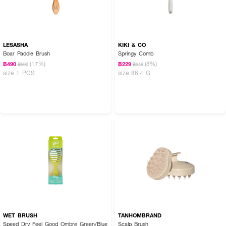
LESASHA
KIKI & CO
Boar Paddle Brush
Springy Comb
(17%)
(8%)
฿490
฿229
฿590
฿249
size 1 PCS
size 86.4 G
WET BRUSH
TANHOMBRAND
Speed Dry Feel Good Ombre Green/Blue
Scalp Brush