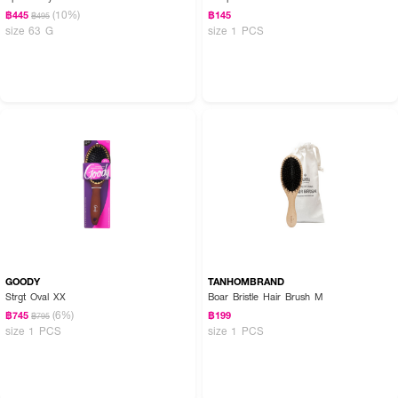
(10%)
฿445
฿145
฿495
size 63 G
size 1 PCS
GOODY
TANHOMBRAND
Strgt Oval XX
Boar Bristle Hair Brush M
(6%)
฿745
฿199
฿795
size 1 PCS
size 1 PCS