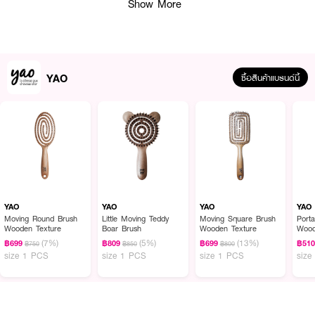
Show More
YAO
ซื้อสินค้าแบรนด์นี้
ผลลัพธ์ที่ได้ :
YAO Moving Round Brush Wooden Texture
แปรงหวีผม ออกแบบมาให้มี
ขนาดปานกลาง และมีปริมาณเส้นแปรงปกติ เพื่อให้เหมาะสมกับผมความยาวปาน
YAO
YAO
YAO
YAO
กลางที่มีปัญหาพันกันปรกติ สามารถสางผมพันกันโดยที่ ไม่กระชากเส้นผมและไม่
Moving Round Brush
Little Moving Teddy
Moving Square Brush
Port
Wooden Texture
Boar Brush
Wooden Texture
Wood
ทำให้ผมขาดหลุดร่วง
(7%)
(5%)
(13%)
฿699
฿809
฿699
฿51
฿750
฿850
฿800
size 1 PCS
size 1 PCS
size 1 PCS
size