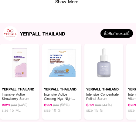
Show More
YERPALL THAILAND
ซื้อสินค้าแบรนด์นี้
ผลลัพธ์ที่ได้ :
YERPALL THAILAND Intensive Ginseng Hya Vitamin Night Cream
โสมไฮ
YERPALL THAILAND
YERPALL THAILAND
YERPALL THAILAND
YER
ยาลดอายุผิว สูตรผิวกระจก ขั้นสุดของโสมและอนุพันธ์ไฮยา 4 โมเลกุล เติมความ
Intensive Active
Intensive Active
Intensive Concentrate
Inten
Strawberry Serum
Ginseng Hya Night
Retinol Serum
Vita
ชุ่มชื้น ลดฝ้า หน้ากระชับ พร้อมกระตุ้นคอลลาเจน ด้วยอนุพันธ์ไฮยา เติมผิวอิ่มน้ำ
Cream
(44%)
(56%)
(44%)
ลึกถึงชั้นผิวหนังแท้ กักเก็บน้ำให้กับเซลล์ เพิ่มการดูดซึมให้กับชั้นผิว ผิวเด้ง อิ่มฟู
฿329
฿259
฿329
฿25
฿590
฿590
฿590
size 15 ML
size 10 G
size 15 G
size
ขึ้น รูขุมขนกระชับแบบเร่งด่วน
· โสมไฮยาลดอายุผิว
· สูตรผิวกระจก