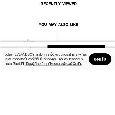
· เติมความชุ่มชื้น ลดฝ้า หน้ากระชับ
RECENTLY VIEWED
· เพิ่มการดูดซึมให้กับชั้นผิว ผิวเด้ง อิ่มฟูขึ้น รูขุมขนกระชับแบบเร่งด่วน
YOU MAY ALSO LIKE
How To Use :
ทา
YERPALL THAILAND Intensive Ginseng Hya Vitamin Night Cream
บำรุงผิวหน้าเป็นประจำทุกวัน ก่อนนอน
ADD TO BAG
เว็บไซต์ EVEANDBOY เราใช้คุกกี้เพื่อพัฒนาประสิทธิภาพ และ
ยอมรับ
ประสบการณ์ที่ดีในการใช้เว็บไซต์ของคุณ คุณสามารถศึกษา
รายละเอียดได้ที่
เรียนรู้เกี่ยวกับคุกกี้ของเบราว์เซอร์เพิ่มเติม
Home
Home
Promotions
Promotions
Shopping Bag
Shopping Bag
Account
Account
SEWA
EUCERIN
Overnight Cream&Mask
Hyaluron-Filler + Elasticity Night Cream
(34%)
(10%)
฿39
฿2,745
฿59
฿3,050
size 8 G
size 50 ML