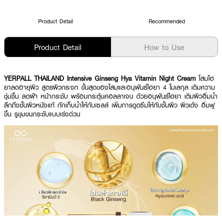
Product Detail
Recommended
Product Detail
How to Use
YERPALL THAILAND Intensive Ginseng Hya Vitamin Night Cream
โสมไฮ
ยาลดอายุผิว สูตรผิวกระจก ขั้นสุดของโสมและอนุพันธ์ไฮยา 4 โมเลกุล เติมความ
ชุ่มชื้น ลดฝ้า หน้ากระชับ พร้อมกระตุ้นคอลลาเจน ด้วยอนุพันธ์ไฮยา เติมผิวอิ่มน้ำ
ลึกถึงชั้นผิวหนังแท้ กักเก็บน้ำให้กับเซลล์ เพิ่มการดูดซึมให้กับชั้นผิว ผิวเด้ง อิ่มฟู
ขึ้น รูขุมขนกระชับแบบเร่งด่วน