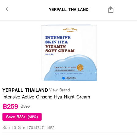
YERPALL THAILAND
YERPALL THAILAND
View Brand
Intensive Active Ginseng Hya Night Cream
฿259
฿590
Save
฿331 (56%)
Size 10 G • 1701474711452