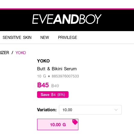
SENSITIVE SKIN
NEW
PRIVILEGE
IZER
/
YOKO
YOKO
Butt & Bikini Serum
10 G • 8853976007533
฿45
฿49
Save
฿4 (8%)
Variation:
10.00
10.00 G