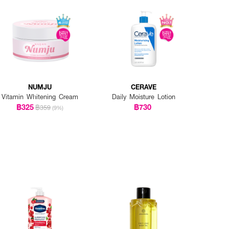
NUMJU
CERAVE
Vitamin Whitening Cream
Daily Moisture Lotion
฿325
฿730
฿359
(9%)