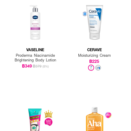
VASELINE
CERAVE
Proderma Niacinamide
Moisturizing Cream
Brightening Body Lotion
฿225
฿349
฿379
(8%)