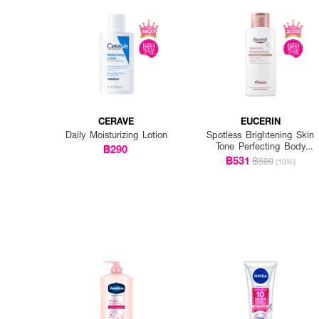
CERAVE
EUCERIN
Daily Moisturizing Lotion
Spotless Brightening Skin
Tone Perfecting Body
฿290
Lotion
฿531
฿590
(10%)