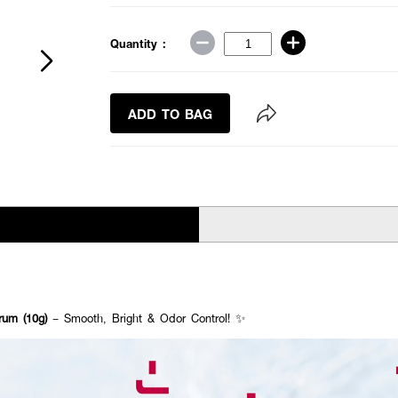
Quantity :
ADD TO BAG
rum (10g)
– Smooth, Bright & Odor Control! ✨