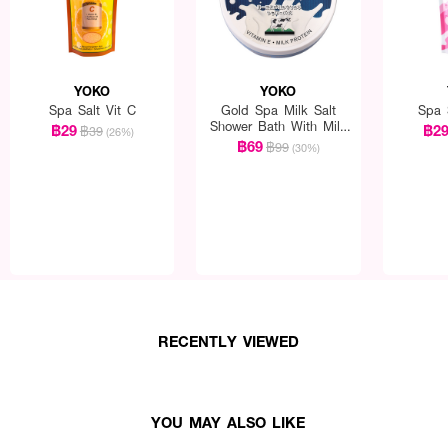
YOKO
YOKO
Spa Salt Vit C
Gold Spa Milk Salt
Spa 
Shower Bath With Milk
฿29
฿2
฿39
(26%)
Protein & Vitamin E
฿69
฿99
(30%)
RECENTLY VIEWED
YOU MAY ALSO LIKE