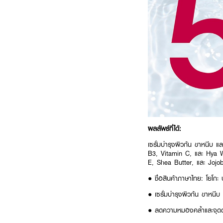
ผลลัพธ์ที่ได้:
เซรั่มบำรุงผิวก้น ขาหนีบ 
B3, Vitamin C, และ Hya Wh
E, Shea Butter, และ Jojoba 
● ชื่อสินค้าภาษาไทย: โยโกะ บั
● เซรั่มบำรุงผิวก้น ขาหนีบ
● ลดความหมองคล้ำและจุดด