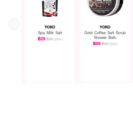
YOKO
YOKO
Spa Milk Salt
Gold Coffee Salt Scrub
Shower Bath
฿29
฿39
(26%)
฿69
฿99
(30%)