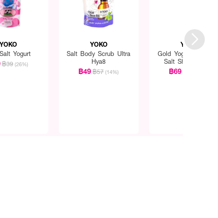
YOKO
YOKO
YOKO
Salt Yogurt
Salt Body Scrub Ultra
Gold Yogurt Spa Mil
Hya8
Salt Shower Bath
9
฿39
(26%)
฿49
฿69
฿57
฿99
(14%)
(30%)