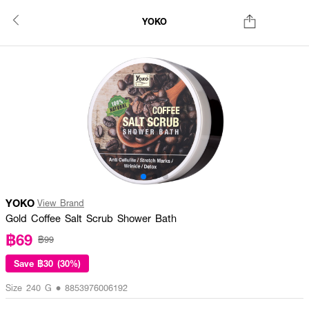
YOKO
YOKO
View Brand
Gold Coffee Salt Scrub Shower Bath
฿69
฿99
Save
฿30 (30%)
Size 240 G • 8853976006192