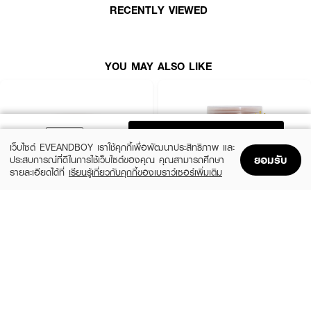
RECENTLY VIEWED
YOU MAY ALSO LIKE
ADD TO BAG
เว็บไซต์ EVEANDBOY เราใช้คุกกี้เพื่อพัฒนาประสิทธิภาพ และ
ยอมรับ
ประสบการณ์ที่ดีในการใช้เว็บไซต์ของคุณ คุณสามารถศึกษา
รายละเอียดได้ที่
เรียนรู้เกี่ยวกับคุกกี้ของเบราว์เซอร์เพิ่มเติม
Home
Home
Promotions
Promotions
Shopping Bag
Shopping Bag
Account
Account
SUGAR GLUTA
SUGAR GLUTA
Coffee & Coconut Scrub
Scrub
(30%)
(50%)
฿139
฿99
฿199
฿198
size 700 G
Tamarind
How To Use :
เทเกลือ
Yoko Gold Coffee Salt Scrub Shower Bath
ลงบนฝ่ามือพอ