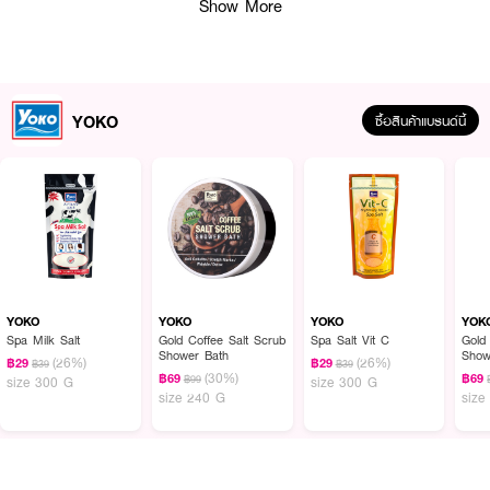
Show More
ผลลัพธ์ที่ได้ :
Yoko Gold Coffee Salt Scrub Shower Bath
เกลือสปาขัดผิว สูตรกาแฟ ที่มา
พร้อมวิตามินและอาหารผิวมากมายที่จะทำให้ผิวสวยเนียนนุ่ม ผสมผสานด้วยกาก
กาแฟ ช่วยขจัดสิ่งสกปรกออกจากผิว ผลัดเซลล์ผิวเก่า ให้ผิวสวย กระจ่างใส แล
YOKO
ดูสุขภาพดีจากการขัดผิวที่ช่วยกระตุ้นการไหลเวียนของเลือด พร้อมเพิ่มวิตามินอี
ซื้อสินค้าแบรนด์นี้
และน้ำมันมะกอกเพื่อความชุ่มชื้นหลังการขัด
• เกลือสปาขัดผิว สูตรกาแฟ
• กากกาแฟ มีคุณสมบัติในเรื่องของการขัดผิวที่ดีเยี่ยม
• Licorice Extract ช่วยให้ผิวกระจ่างใส
• คอลลาเจน บำรุงผิวให้เรียบเนียน สดใส และชะลอการเกิดริ้วรอยก่อนวัย
• วิตามินอี ช่วยฟื้นบำรุงผิวให้เรียบเนียน และชะลอการเกิดริ้วรอยก่อนวัย
YOKO
YOKO
YOKO
YOK
Spa Milk Salt
Gold Coffee Salt Scrub
Spa Salt Vit C
Gold
• วิตามินบี 3 ช่วยขจัดเซลล์ผิวเก่าสาเหตุของผิวคล้ำ ให้ผิวกระจ่างใส อ่อนนุ่มชุ่ม
Shower Bath
Show
(26%)
(26%)
฿29
฿29
฿39
฿39
ชื้น
Prot
(30%)
฿69
฿69
฿99
size 300 G
size 300 G
size 240 G
size
•
ขนาด 240 g