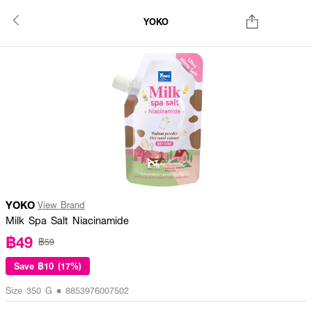
YOKO
YOKO
View Brand
Milk Spa Salt Niacinamide
฿49
฿59
Save
฿10 (17%)
Size 350 G • 8853976007502