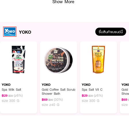
Show More
YOKO
ซื้อสินค้าแบรนด์นี้
ผลลัพธ์ที่ได้ :
YOKO Milk Spa Salt Niacinamide
เกลือสปาขัดผิวสูตรใหม่ จากโยโกะ เนื้อ
สัมผัสเนียนละเอียด ไม่บาดผิว ช่วยผลัดเซลล์ผิวอย่างอ่อนโยน และคงความชุ่มชื้น
ให้ผิว พร้อมปรับสีผิวให้สม่ำเสมอ แลดูกระจ่างใส
YOKO
YOKO
YOKO
YOK
·
เนื้อสัมผัสเนียนละเอียด เกลือเม็ดเล็ก ไม่บาดผิว
Spa Milk Salt
Gold Coffee Salt Scrub
Spa Salt Vit C
Gold
Shower Bath
Show
(26%)
(26%)
฿29
฿29
฿39
฿39
·
ช่วยผลัดเซลล์ผิวอย่างอ่อนโยน
Prot
(30%)
฿69
฿69
฿99
size 300 G
size 300 G
size 240 G
size
·
คงความชุ่มชื้นให้ผิว
·
ปรับสีผิวให้สม่ำเสมอ แลดูกระจ่างใส
·
ไม่ทดลองกับสัตว์