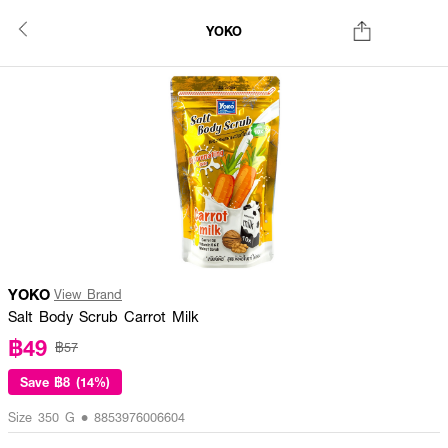
YOKO
YOKO
View Brand
Salt Body Scrub Carrot Milk
฿49
฿57
Save
฿8 (14%)
Size 350 G • 8853976006604