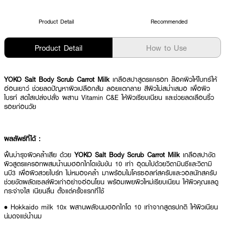
Product Detail
Recommended
Product Detail
How to Use
YOKO Salt Body Scrub Carrot Milk
เกลือสปาสูตรแครอท ล๊อคผิวให้ไบทร์ให้
อ่อนเยาว์ ช่วยลดปัญหาผิวเปลือกส้ม ลอยแตกลาย สีผิวไม่สม่ำเสมอ เพื่อผิว
ไบรท์ สดใสเปล่งปลั่ง ผสาน Vitamin C&E ให้ผิวเรียบเนียน และช่วยลดเลือนริ้ว
รอยก่อนวัย
ผลลัพธ์ที่ได้ :
ฟื้นบำรุงผิวคล้ำเสีย ด้วย
YOKO Salt Body Scrub Carrot Milk
เกลือสปาขัด
ผิวสูตรแครอทผสมน้ำนมฮอกไกโดเข้มข้น 10 เท่า อุดมไปด้วยวิตามินซีและวิตามิ
นบี3 เพื่อผิวสวยไบร์ท ไม่หมองคล้ำ มาพร้อมไมโครซอลท์สครับและวอลนัทสครับ
ช่วยขัดผลัดเซลล์ผิวเก่าอย่างอ่อนโยน พร้อมเผยผิวใหม่เรียบเนียน ให้ผิวคุณแลดู
กระจ่างใส เนียนลื่น ตั้งแต่ครั้งแรกที่ใช้
• Hokkaido milk 10x ผสานพลังนมฮอกไกโด 10 เท่าจากสูตรปกติ ให้ผิวเนียน
นุ่มดุจแช่น้ำนม