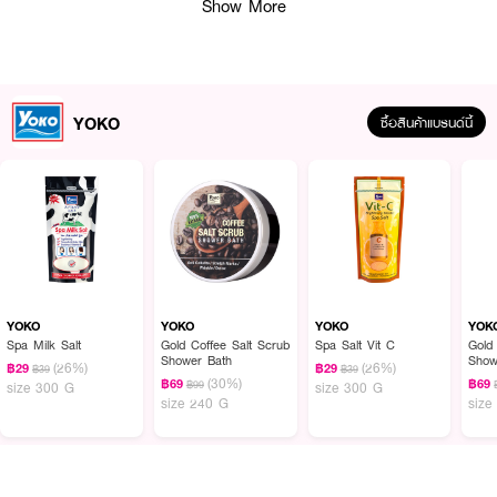
Show More
• Carrot Oil เติ่มความชุ่มชื้นให้ผิวแห้งกร้าน
• Vitamin C & E ช่วยให้ผิวกระจ่างใส เรียบเนียน และช่วยลดเลือนริ้วรอยก่อนวัย
• Walnut Scrub 100% จากธรรมชาติ ช่วยขัดผิวอย่างอ่อนโยน
YOKO
ซื้อสินค้าแบรนด์นี้
How To Use :
เท
YOKO Salt Body Scrub Carrot Milk
บนผิวที่เปียกและขัดผิวให้ทัวอย่าง
เบามือ ทิ้งไว้ 3 นาที และล้างออกด้วยน้ำสะอาด
YOKO
YOKO
YOKO
YOK
Spa Milk Salt
Gold Coffee Salt Scrub
Spa Salt Vit C
Gold
Shower Bath
Show
(26%)
(26%)
฿29
฿29
฿39
฿39
Prot
(30%)
฿69
฿69
฿99
size 300 G
size 300 G
size 240 G
size