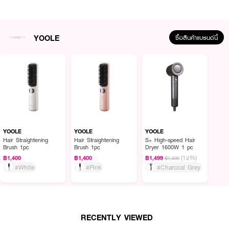
YOOLE
ซื้อสินค้าแบรนด์นี้
ผลลัพธ์ที่ได้ :
YOOLE Hair Straightening Brush 1pc
หวีไฟฟ้าไร้สาย พกพาสะดวก มีไอออน
บำรุงเส้นผม
·
หวีไฟฟ้าสามารถทำความร้อนได้สูงถึง 200 องศา โดยลูกค้าสามารถปรับอุณภูมิ
YOOLE
YOOLE
YOOLE
ความร้อนได้ 5 ระดับ ตั้งแต่ 160-200 องศา
Hair Straightening
Hair Straightening
S+ High-speed Hair
Brush 1pc
Brush 1pc
Dryer 1600W 1 pc
·
มีพลาสม่าไอออนกว่า 30 ล้านประจุ
(12%)
฿1,400
฿1,400
฿1,499
฿1,699
#White
#Pink
#Charcoal Grey
·
จอแสดงผลออุณภูมิ Digital
·
ช่วยให้ผมไม่ชี้ฟู ตรงสวย เงางาม
·
ระบบตัดไฟอัตโนมัติ
RECENTLY VIEWED
·
37 ซี่หวีทำความร้อน และ 44 ซี่หวีป้องกันความร้อน