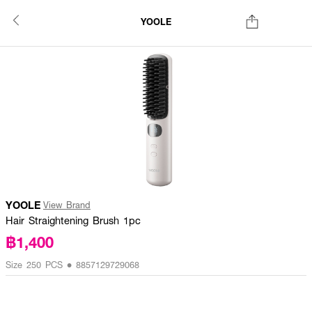
YOOLE
YOOLE
View Brand
Hair Straightening Brush 1pc
฿1,400
Size 250 PCS • 8857129729068