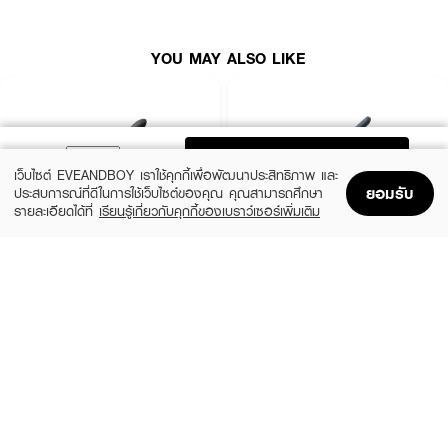
·
กำลังไฟ 35W
·
สินค้ารับประกัน 1 ปี
YOU MAY ALSO LIKE
· หมายเลขมอก. 60335 เล่ม 2(23)-2564
· เลขที่ใบอนุญาตมอก. น 42707-128/60335223
ADD TO BAG
เว็บไซต์ EVEANDBOY เราใช้คุกกี้เพื่อพัฒนาประสิทธิภาพ และ
ยอมรับ
ประสบการณ์ที่ดีในการใช้เว็บไซต์ของคุณ คุณสามารถศึกษา
รายละเอียดได้ที่
เรียนรู้เกี่ยวกับคุกกี้ของเบราว์เซอร์เพิ่มเติม
Home
Home
Promotions
Promotions
Shopping Bag
Shopping Bag
Account
Account
LESASHA
LESASHA
Smart Hair Crimper
Extra Long Hair Straightener
฿890
฿690
size 1 PCS
size 345 G