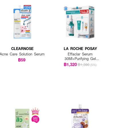
CLEARNOSE
LA ROCHE POSAY
Acne Care Solution Serum
Effaclar Serum
30Ml+Purifying Gel
฿59
15Ml+Duo+M 3 Ml+Ant Oil
฿1,320
฿1,390
(5%)
Control Cream 3 Ml