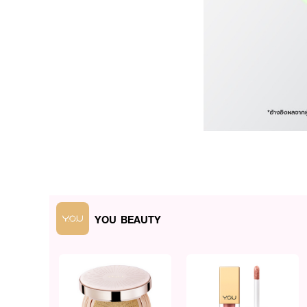
ผลลัพธ์ที่ได้:
เซรั่มแต้มสิวสูตรบางเบา ช
ACNEXTRACT™ จาก Y.O.U La
● ACNEXTRACT™ เทคโนโลยีต้า
YOU BEAUTY
● 4% Niacinamide ช่วยปรับ
● Salicylic Acid ผลัดเซลล
● 4D Centella รวมสารสำค
เติมความชุ่มชื้น และเสริมปร
● FDA Registration Numb