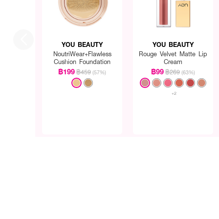
● ปริมาณสินค้า: 15g
YOU BEAUTY
YOU BEAUTY
NoutriWear+Flawless
Rouge Velvet Matte Lip
Cushion Foundation
Cream
฿199
฿99
฿459
฿269
(57%)
(63%)
+2