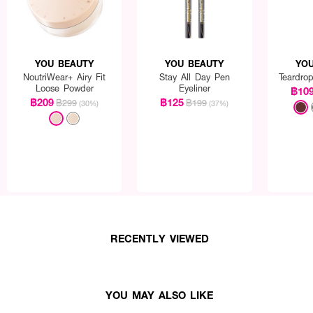
YOU BEAUTY
YOU BEAUTY
YOU
NoutriWear+ Airy Fit
Stay All Day Pen
Teardro
Loose Powder
Eyeliner
฿10
฿209
฿125
฿299
฿199
(30%)
(37%)
RECENTLY VIEWED
YOU MAY ALSO LIKE