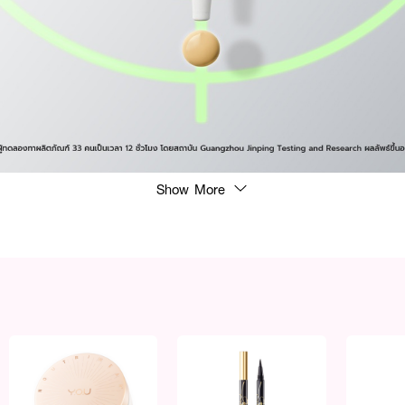
Show More
่วยจัดการปัญหาสิวอย่างตรงจุด ด้วยพลังของ Niacinamide, Salicylic Acid และ 4
b ที่ช่วยลดการเกิดสิว ปลอบประโลม และฟื้นบำรุงผิวให้เรียบเนียนขึ้น
นสิว ลดสิ่งอุดตัน กระชับรูขุมขน เหมาะกับผิวที่มีแนวโน้มเป็นสิวง่าย
ผิวให้ดูสว่าง กระจ่างใส สุขภาพดี
์ผิว ลดการอุดตัน และควบคุมความมันส่วนเกิน
ัญจากใบบัวบก 4 ชนิด (Madecassoside, Asiaticoside, Madecassic Acid, Asiat
าการผิว
er: 10-2-6700037613