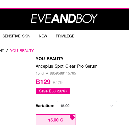
SENSITIVE SKIN
NEW
PRIVILEGE
NT
/
YOU BEAUTY
YOU BEAUTY
Anceplus Spot Clear Pro Serum
15 G • 8859588115765
฿129
฿179
Save
฿50 (28%)
Variation:
15.00
15.00 G